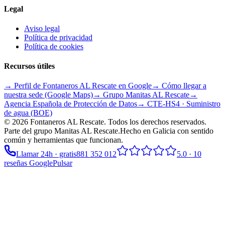
Legal
Aviso legal
Política de privacidad
Política de cookies
Recursos útiles
→ Perfil de Fontaneros AL Rescate en Google
→ Cómo llegar a
nuestra sede (Google Maps)
→ Grupo
Manitas AL Rescate
→
Agencia Española de Protección de Datos
→ CTE-HS4 · Suministro
de agua (BOE)
©
2026
Fontaneros AL Rescate
. Todos los derechos reservados.
Parte del grupo
Manitas AL Rescate
.
Hecho en Galicia con sentido
común y herramientas que funcionan.
Llamar 24h · gratis
881 352 012
5.0
·
10
reseñas Google
Pulsar