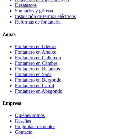
Desatascos
Sanitarios y grifería
Instalación de termos eléctricos
Reformas de fontanería
Zonas
Fontanero en
Oleiros
Fontanero en
Arteixo
Fontanero en
Culleredo
Fontanero en
Cambre
Fontanero en
Betanzos
Fontanero en
Sada
Fontanero en
Bergondo
Fontanero en
Carral
Fontanero en
Abegondo
Empresa
Quiénes somos
Reseñas
Preguntas frecuentes
Contacto