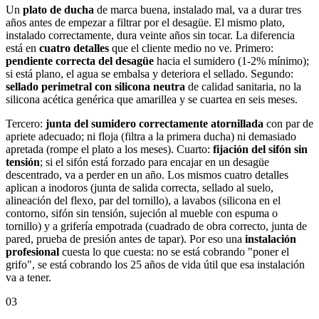
Un
plato de ducha
de marca buena, instalado mal, va a durar tres
años antes de empezar a filtrar por el desagüe. El mismo plato,
instalado correctamente, dura veinte años sin tocar. La diferencia
está en
cuatro detalles
que el cliente medio no ve. Primero:
pendiente correcta del desagüe
hacia el sumidero (1-2% mínimo);
si está plano, el agua se embalsa y deteriora el sellado. Segundo:
sellado perimetral con silicona neutra
de calidad sanitaria, no la
silicona acética genérica que amarillea y se cuartea en seis meses.
Tercero:
junta del sumidero correctamente atornillada
con par de
apriete adecuado; ni floja (filtra a la primera ducha) ni demasiado
apretada (rompe el plato a los meses). Cuarto:
fijación del sifón sin
tensión
; si el sifón está forzado para encajar en un desagüe
descentrado, va a perder en un año. Los mismos cuatro detalles
aplican a inodoros (junta de salida correcta, sellado al suelo,
alineación del flexo, par del tornillo), a lavabos (silicona en el
contorno, sifón sin tensión, sujeción al mueble con espuma o
tornillo) y a grifería empotrada (cuadrado de obra correcto, junta de
pared, prueba de presión antes de tapar). Por eso una
instalación
profesional
cuesta lo que cuesta: no se está cobrando "poner el
grifo", se está cobrando los 25 años de vida útil que esa instalación
va a tener.
03