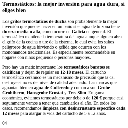
Termostáticos: la mejor inversión para agua dura, si
eliges bien
Los
grifos termostáticos de ducha
son probablemente la mejor
inversión que puedes hacer en un baño si el agua de tu zona tiene
dureza media o alta
, como ocurre en
Galicia
en general. El
termostático mantiene la temperatura del agua aunque alguien abra
el grifo de la cocina o tire de la cisterna, lo cual evita los saltos
peligrosos de agua hirviendo o gélida que ocurren con los
monomandos tradicionales. Es especialmente recomendable en
hogares con niños pequeños o personas mayores.
Pero hay un matiz importante: los
termostáticos baratos se
calcifican
y dejan de regular en
12-18 meses
. El cartucho
termostático cerámico es un mecanismo de precisión que la cal
destruye si no es del nivel de calidad adecuado. Las marcas que
aguantan bien en
agua de Culleredo
y comarca son
Grohe
Grohtherm
,
Hansgrohe Ecostat
y
Tres Slim
. En gama
económica, evitamos termostáticos por debajo de
120 €
porque casi
seguramente vamos a tener que cambiarlos al año. En todos los
casos, recomendamos
limpieza con desincrustante específico cada
12 meses
para alargar la vida del cartucho de 5 a 12 años.
04