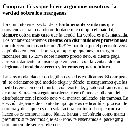
Comprar tú vs que lo encarguemos nosotros: la
verdad sobre los márgenes
Hay un mito en el sector de la
fontanería de sanitarios
que
conviene aclarar: cuando un fontanero te compra el material,
siempre cobra más caro
que la tienda. La verdad es más matizada.
Los fontaneros tenemos
cuentas con distribuidores profesionales
que ofrecen precios netos un 20-35% por debajo del precio de venta
al público en tienda. Por eso, aunque apliquemos un margen
razonable del 15-20% sobre nuestro precio neto, el cliente paga
aproximadamente lo mismo que en tienda, con la ventaja de que
elegimos el modelo correcto
y
tenemos repuesto futuro
.
Las dos modalidades son legítimas y te las explicamos. Si
compras
tú
: te orientamos qué modelo elegir y dónde, te aseguramos que las
medidas encajen con tu instalación existente, y solo cobramos mano
de obra. Si
nos encargas nosotros
: te enseñamos el albarán del
distribuidor con el precio neto y el margen aplicado, sin trampas. La
elección depende de cuánto tiempo quieras dedicar tú al proceso de
compra y de si quieres una sola factura por todo. Lo que
nunca
hacemos es comprar marca blanca barata y cobrártela como marca
premium: si te decimos que es Grohe, te enseñamos el packaging
con número de serie y referencia.