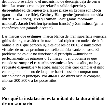
del inodoro se afloja, o el mecanismo de descarga deja de cerrar
bien. Las marcas con mejor
relación calidad-precio y
disponibilidad de repuesto a largo plazo
en España son
Roca
(gama media accesible),
Grohe
y
Hansgrohe
(premium con vida
útil de 15-20 años),
Tres
y
Ramon Soler
(gama media-alta
nacional),
Jacob Delafon
(premium francés) y
Sanindusa
(gama
económica con garantía decente).
Las marcas que
evitamos
: marca blanca de gran superficie genérica,
grifos de origen asiático sin trazabilidad (típicos en outlets de baño
online a 19 € que parecen iguales que los de 80 €), e imitaciones
visuales de marca premium con sello del fabricante borroso. El
problema no es que no funcionen al principio —funcionan
perfectamente los primeros 6-12 meses—, el problema es que
cuando
se rompe el cartucho cerámico
a los dos años,
no hay
repuesto disponible
y te acaba saliendo más caro cambiar el grifo
entero por uno bueno de lo que te habría costado comprar uno
bueno desde el principio. Por
40-60 € de diferencia
al comprar,
ahorras 200-300 € a los pocos años.
02
Por qué la instalación es la mitad de la durabilidad
de un sanitario