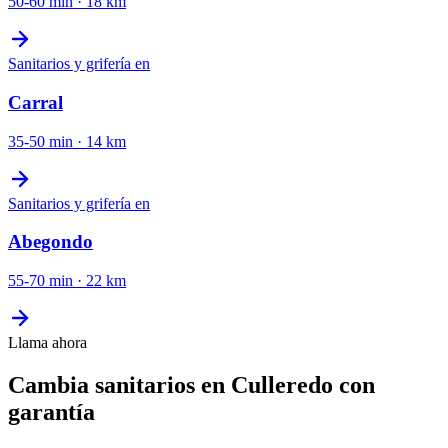
50-60 min
·
18
km
Sanitarios y grifería
en
Carral
35-50 min
·
14
km
Sanitarios y grifería
en
Abegondo
55-70 min
·
22
km
Llama ahora
Cambia sanitarios en Culleredo con
garantía