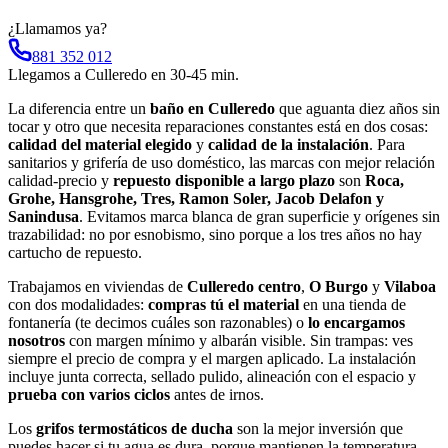
¿Llamamos ya?
881 352 012
Llegamos a
Culleredo
en
30-45 min
.
La diferencia entre un
baño en Culleredo
que aguanta diez años sin
tocar y otro que necesita reparaciones constantes está en dos cosas:
calidad del material elegido
y
calidad de la instalación
. Para
sanitarios y grifería de uso doméstico, las marcas con mejor relación
calidad-precio y
repuesto disponible a largo plazo
son
Roca,
Grohe, Hansgrohe, Tres, Ramon Soler, Jacob Delafon y
Sanindusa
. Evitamos marca blanca de gran superficie y orígenes sin
trazabilidad: no por esnobismo, sino porque a los tres años no hay
cartucho de repuesto.
Trabajamos en viviendas de
Culleredo centro
,
O Burgo
y
Vilaboa
con dos modalidades:
compras tú el material
en una tienda de
fontanería (te decimos cuáles son razonables) o
lo encargamos
nosotros
con margen mínimo y albarán visible. Sin trampas: ves
siempre el precio de compra y el margen aplicado. La instalación
incluye junta correcta, sellado pulido, alineación con el espacio y
prueba con varios ciclos
antes de irnos.
Los
grifos termostáticos de ducha
son la mejor inversión que
puedes hacer si tu agua es dura, porque mantienen la temperatura