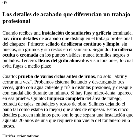
05
Los detalles de acabado que diferencian un trabajo
profesional
Cuando recibes una
instalación de sanitarios y grifería
terminada,
hay
cinco detalles
de acabado que distinguen el trabajo profesional
del chapuza. Primero:
sellado de silicona continuo y limpio
, sin
huecos, sin grumos y sin restos en el sanitario. Segundo:
tornillería
oculta o cromada
en los puntos visibles; nunca tornillos negros o
pintados. Tercero:
flexos del grifo alineados
y sin torsiones, lo cual
evita fugas a medio plazo.
Cuarto:
prueba de varios ciclos antes de irnos
, no solo "abrir y
cerrar una vez". Probamos cisterna llenando y descargando tres
veces, grifo con agua caliente y fría a distintas presiones, y desagüe
con caudal alto durante un minuto. Si hay fuga micro-lenta, aparece
en esa prueba. Quinto:
limpieza completa
del área de trabajo,
retirada de cajas, embalajes y restos de obra. Salimos dejando el
baño tal como estaba (o mejor) que antes de empezar. Estos cinco
detalles parecen mínimos pero son lo que separa una instalación que
aguanta 20 años de una que requiere una vuelta del fontanero en 6
meses.
Tarifas orientativas