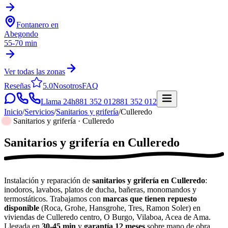
Fontanero en
Abegondo
55-70 min
Ver todas las zonas
Reseñas
5.0
Nosotros
FAQ
Llama 24h
881 352 012
881 352 012
Inicio
/
Servicios
/
Sanitarios y grifería
/
Culleredo
Sanitarios y grifería · Culleredo
Sanitarios y grifería
en
Culleredo
Instalación y reparación de
sanitarios y grifería en Culleredo
:
inodoros, lavabos, platos de ducha, bañeras, monomandos y
termostáticos. Trabajamos con
marcas que tienen repuesto
disponible
(Roca, Grohe, Hansgrohe, Tres, Ramon Soler) en
viviendas de Culleredo centro, O Burgo, Vilaboa, Acea de Ama.
Llegada en
30-45 min
y
garantía 12 meses
sobre mano de obra.