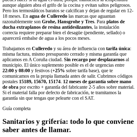
aunque alguien abra el grifo de la cocina y evitan saltos peligrosos.
Pero los termostáticos baratos se calcifican y dejan de regular en 12-
18 meses. En
agua de Culleredo
las marcas que aguantan
razonablemente son
Grohe, Hansgrohe y Tres
. Para
platos de
ducha extraplanos de resina antideslizantes
, la instalación
correcta requiere preparar bien el desagüe (pendiente, sellado) o
aparecerá embalse de agua a los pocos meses.
Trabajamos en
Culleredo
y su área de influencia con
tarifa única
:
misma factura, mismo presupuesto cerrado y misma garantía que
aplicamos en A Coruña ciudad.
Sin recargo por desplazarnos
al
municipio. El único suplemento posible es el de urgencias entre
22:00 y 08:00
y festivos (
+25%
sobre tarifa base), que te
comunicamos en la propia llamada antes de salir. Cubrimos códigos
postales
15189, 15670, 15174
.
12 meses de garantía sobre mano
de obra
por escrito + garantía del fabricante 2-5 años sobre material.
Si el material falla por defecto de fabricación, te tramitamos la
garantía sin que tengas que pelearte con el SAT.
Guía completa
Sanitarios y grifería
: todo lo que conviene
saber antes de llamar.