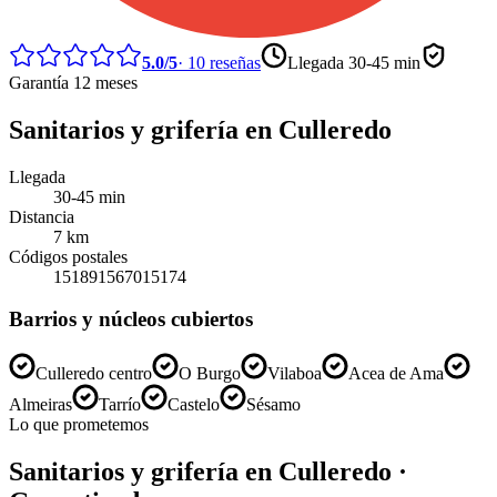
5.0
/5
·
10
reseñas
Llegada
30-45 min
Garantía 12 meses
Sanitarios y grifería
en
Culleredo
Llegada
30-45 min
Distancia
7
km
Códigos postales
15189
15670
15174
Barrios y núcleos cubiertos
Culleredo centro
O Burgo
Vilaboa
Acea de Ama
Almeiras
Tarrío
Castelo
Sésamo
Lo que prometemos
Sanitarios y grifería
en
Culleredo
·