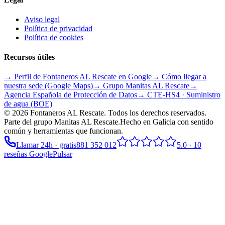
Aviso legal
Política de privacidad
Política de cookies
Recursos útiles
→ Perfil de Fontaneros AL Rescate en Google
→ Cómo llegar a
nuestra sede (Google Maps)
→ Grupo
Manitas AL Rescate
→
Agencia Española de Protección de Datos
→ CTE-HS4 · Suministro
de agua (BOE)
©
2026
Fontaneros AL Rescate
. Todos los derechos reservados.
Parte del grupo
Manitas AL Rescate
.
Hecho en Galicia con sentido
común y herramientas que funcionan.
Llamar 24h · gratis
881 352 012
5.0
·
10
reseñas Google
Pulsar