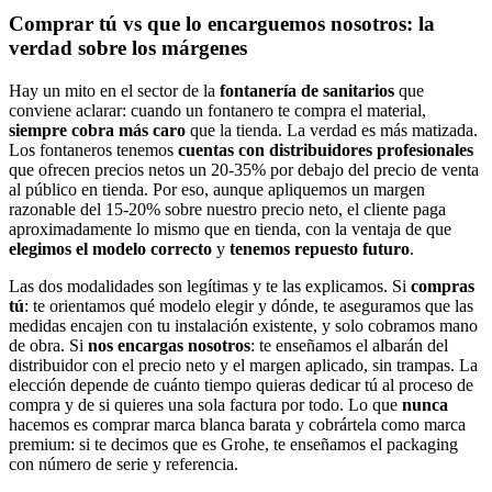
Comprar tú vs que lo encarguemos nosotros: la
verdad sobre los márgenes
Hay un mito en el sector de la
fontanería de sanitarios
que
conviene aclarar: cuando un fontanero te compra el material,
siempre cobra más caro
que la tienda. La verdad es más matizada.
Los fontaneros tenemos
cuentas con distribuidores profesionales
que ofrecen precios netos un 20-35% por debajo del precio de venta
al público en tienda. Por eso, aunque apliquemos un margen
razonable del 15-20% sobre nuestro precio neto, el cliente paga
aproximadamente lo mismo que en tienda, con la ventaja de que
elegimos el modelo correcto
y
tenemos repuesto futuro
.
Las dos modalidades son legítimas y te las explicamos. Si
compras
tú
: te orientamos qué modelo elegir y dónde, te aseguramos que las
medidas encajen con tu instalación existente, y solo cobramos mano
de obra. Si
nos encargas nosotros
: te enseñamos el albarán del
distribuidor con el precio neto y el margen aplicado, sin trampas. La
elección depende de cuánto tiempo quieras dedicar tú al proceso de
compra y de si quieres una sola factura por todo. Lo que
nunca
hacemos es comprar marca blanca barata y cobrártela como marca
premium: si te decimos que es Grohe, te enseñamos el packaging
con número de serie y referencia.