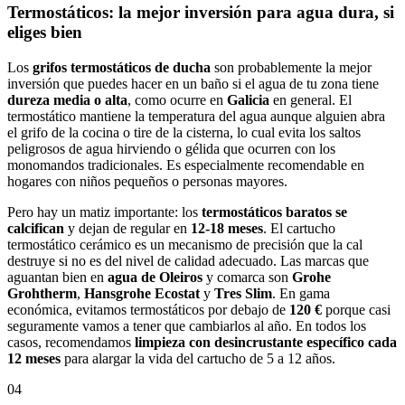
Termostáticos: la mejor inversión para agua dura, si
eliges bien
Los
grifos termostáticos de ducha
son probablemente la mejor
inversión que puedes hacer en un baño si el agua de tu zona tiene
dureza media o alta
, como ocurre en
Galicia
en general. El
termostático mantiene la temperatura del agua aunque alguien abra
el grifo de la cocina o tire de la cisterna, lo cual evita los saltos
peligrosos de agua hirviendo o gélida que ocurren con los
monomandos tradicionales. Es especialmente recomendable en
hogares con niños pequeños o personas mayores.
Pero hay un matiz importante: los
termostáticos baratos se
calcifican
y dejan de regular en
12-18 meses
. El cartucho
termostático cerámico es un mecanismo de precisión que la cal
destruye si no es del nivel de calidad adecuado. Las marcas que
aguantan bien en
agua de Oleiros
y comarca son
Grohe
Grohtherm
,
Hansgrohe Ecostat
y
Tres Slim
. En gama
económica, evitamos termostáticos por debajo de
120 €
porque casi
seguramente vamos a tener que cambiarlos al año. En todos los
casos, recomendamos
limpieza con desincrustante específico cada
12 meses
para alargar la vida del cartucho de 5 a 12 años.
04