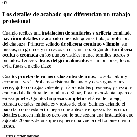
05
Los detalles de acabado que diferencian un trabajo
profesional
Cuando recibes una
instalación de sanitarios y grifería
terminada,
hay
cinco detalles
de acabado que distinguen el trabajo profesional
del chapuza. Primero:
sellado de silicona continuo y limpio
, sin
huecos, sin grumos y sin restos en el sanitario. Segundo:
tornillería
oculta o cromada
en los puntos visibles; nunca tornillos negros o
pintados. Tercero:
flexos del grifo alineados
y sin torsiones, lo cual
evita fugas a medio plazo.
Cuarto:
prueba de varios ciclos antes de irnos
, no solo "abrir y
cerrar una vez". Probamos cisterna llenando y descargando tres
veces, grifo con agua caliente y fría a distintas presiones, y desagüe
con caudal alto durante un minuto. Si hay fuga micro-lenta, aparece
en esa prueba. Quinto:
limpieza completa
del área de trabajo,
retirada de cajas, embalajes y restos de obra. Salimos dejando el
baño tal como estaba (o mejor) que antes de empezar. Estos cinco
detalles parecen mínimos pero son lo que separa una instalación que
aguanta 20 años de una que requiere una vuelta del fontanero en 6
meses.
Tarifas orientativas