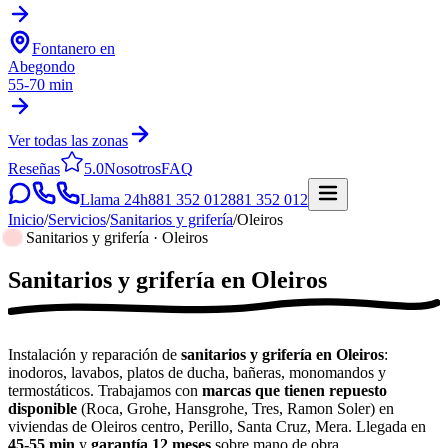
Fontanero en
Abegondo
55-70 min
Ver todas las zonas
Reseñas
5.0
Nosotros
FAQ
Llama 24h
881 352 012
881 352 012
Inicio
/
Servicios
/
Sanitarios y grifería
/
Oleiros
Sanitarios y grifería · Oleiros
Sanitarios y grifería
en
Oleiros
Instalación y reparación de
sanitarios y grifería en Oleiros
:
inodoros, lavabos, platos de ducha, bañeras, monomandos y
termostáticos. Trabajamos con
marcas que tienen repuesto
disponible
(Roca, Grohe, Hansgrohe, Tres, Ramon Soler) en
viviendas de Oleiros centro, Perillo, Santa Cruz, Mera. Llegada en
45-55 min
y
garantía 12 meses
sobre mano de obra.