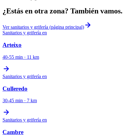
¿Estás en otra zona? También vamos.
Ver
sanitarios y grifería
(página principal)
Sanitarios y grifería
en
Arteixo
40-55 min
·
11
km
Sanitarios y grifería
en
Culleredo
30-45 min
·
7
km
Sanitarios y grifería
en
Cambre