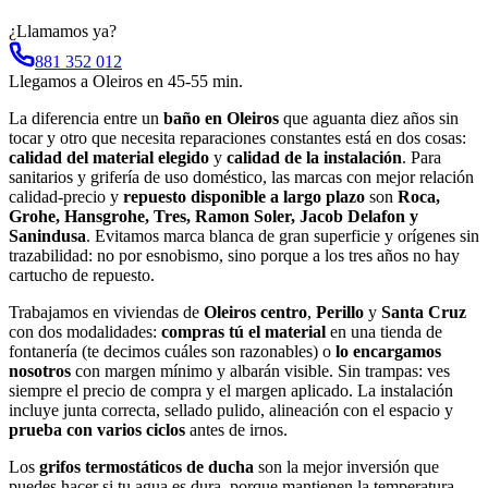
¿Llamamos ya?
881 352 012
Llegamos a
Oleiros
en
45-55 min
.
La diferencia entre un
baño en Oleiros
que aguanta diez años sin
tocar y otro que necesita reparaciones constantes está en dos cosas:
calidad del material elegido
y
calidad de la instalación
. Para
sanitarios y grifería de uso doméstico, las marcas con mejor relación
calidad-precio y
repuesto disponible a largo plazo
son
Roca,
Grohe, Hansgrohe, Tres, Ramon Soler, Jacob Delafon y
Sanindusa
. Evitamos marca blanca de gran superficie y orígenes sin
trazabilidad: no por esnobismo, sino porque a los tres años no hay
cartucho de repuesto.
Trabajamos en viviendas de
Oleiros centro
,
Perillo
y
Santa Cruz
con dos modalidades:
compras tú el material
en una tienda de
fontanería (te decimos cuáles son razonables) o
lo encargamos
nosotros
con margen mínimo y albarán visible. Sin trampas: ves
siempre el precio de compra y el margen aplicado. La instalación
incluye junta correcta, sellado pulido, alineación con el espacio y
prueba con varios ciclos
antes de irnos.
Los
grifos termostáticos de ducha
son la mejor inversión que
puedes hacer si tu agua es dura, porque mantienen la temperatura