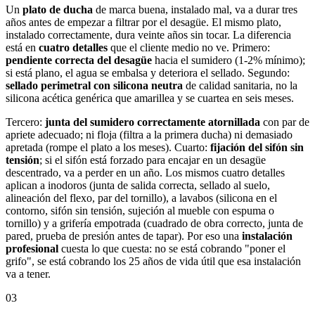
Un
plato de ducha
de marca buena, instalado mal, va a durar tres
años antes de empezar a filtrar por el desagüe. El mismo plato,
instalado correctamente, dura veinte años sin tocar. La diferencia
está en
cuatro detalles
que el cliente medio no ve. Primero:
pendiente correcta del desagüe
hacia el sumidero (1-2% mínimo);
si está plano, el agua se embalsa y deteriora el sellado. Segundo:
sellado perimetral con silicona neutra
de calidad sanitaria, no la
silicona acética genérica que amarillea y se cuartea en seis meses.
Tercero:
junta del sumidero correctamente atornillada
con par de
apriete adecuado; ni floja (filtra a la primera ducha) ni demasiado
apretada (rompe el plato a los meses). Cuarto:
fijación del sifón sin
tensión
; si el sifón está forzado para encajar en un desagüe
descentrado, va a perder en un año. Los mismos cuatro detalles
aplican a inodoros (junta de salida correcta, sellado al suelo,
alineación del flexo, par del tornillo), a lavabos (silicona en el
contorno, sifón sin tensión, sujeción al mueble con espuma o
tornillo) y a grifería empotrada (cuadrado de obra correcto, junta de
pared, prueba de presión antes de tapar). Por eso una
instalación
profesional
cuesta lo que cuesta: no se está cobrando "poner el
grifo", se está cobrando los 25 años de vida útil que esa instalación
va a tener.
03