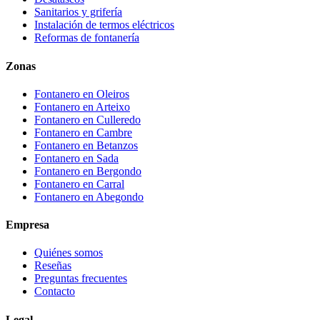
Sanitarios y grifería
Instalación de termos eléctricos
Reformas de fontanería
Zonas
Fontanero en
Oleiros
Fontanero en
Arteixo
Fontanero en
Culleredo
Fontanero en
Cambre
Fontanero en
Betanzos
Fontanero en
Sada
Fontanero en
Bergondo
Fontanero en
Carral
Fontanero en
Abegondo
Empresa
Quiénes somos
Reseñas
Preguntas frecuentes
Contacto
Legal