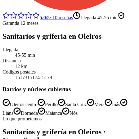
5.0
/5
·
10
reseñas
Llegada
45-55 min
Garantía 12 meses
Sanitarios y grifería
en
Oleiros
Llegada
45-55 min
Distancia
12
km
Códigos postales
15173
15174
15179
Barrios y núcleos cubiertos
Oleiros centro
Perillo
Santa Cruz
Mera
Iñás
Liáns
Dorneda
Maianca
Nós
Lo que prometemos
Sanitarios y grifería
en
Oleiros
·