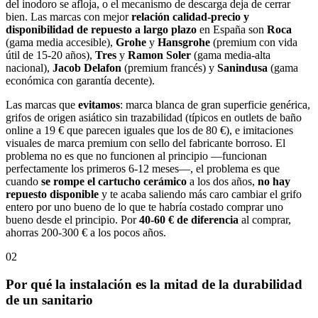
del inodoro se afloja, o el mecanismo de descarga deja de cerrar
bien. Las marcas con mejor
relación calidad-precio y
disponibilidad de repuesto a largo plazo
en España son
Roca
(gama media accesible),
Grohe
y
Hansgrohe
(premium con vida
útil de 15-20 años),
Tres
y
Ramon Soler
(gama media-alta
nacional),
Jacob Delafon
(premium francés) y
Sanindusa
(gama
económica con garantía decente).
Las marcas que
evitamos
: marca blanca de gran superficie genérica,
grifos de origen asiático sin trazabilidad (típicos en outlets de baño
online a 19 € que parecen iguales que los de 80 €), e imitaciones
visuales de marca premium con sello del fabricante borroso. El
problema no es que no funcionen al principio —funcionan
perfectamente los primeros 6-12 meses—, el problema es que
cuando
se rompe el cartucho cerámico
a los dos años,
no hay
repuesto disponible
y te acaba saliendo más caro cambiar el grifo
entero por uno bueno de lo que te habría costado comprar uno
bueno desde el principio. Por
40-60 € de diferencia
al comprar,
ahorras 200-300 € a los pocos años.
02
Por qué la instalación es la mitad de la durabilidad
de un sanitario