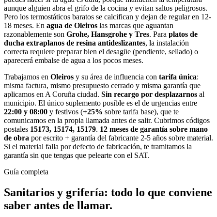
aunque alguien abra el grifo de la cocina y evitan saltos peligrosos.
Pero los termostáticos baratos se calcifican y dejan de regular en 12-
18 meses. En
agua de Oleiros
las marcas que aguantan
razonablemente son
Grohe, Hansgrohe y Tres
. Para
platos de
ducha extraplanos de resina antideslizantes
, la instalación
correcta requiere preparar bien el desagüe (pendiente, sellado) o
aparecerá embalse de agua a los pocos meses.
Trabajamos en
Oleiros
y su área de influencia con
tarifa única
:
misma factura, mismo presupuesto cerrado y misma garantía que
aplicamos en A Coruña ciudad.
Sin recargo por desplazarnos
al
municipio. El único suplemento posible es el de urgencias entre
22:00 y 08:00
y festivos (
+25%
sobre tarifa base), que te
comunicamos en la propia llamada antes de salir. Cubrimos códigos
postales
15173, 15174, 15179
.
12 meses de garantía sobre mano
de obra
por escrito + garantía del fabricante 2-5 años sobre material.
Si el material falla por defecto de fabricación, te tramitamos la
garantía sin que tengas que pelearte con el SAT.
Guía completa
Sanitarios y grifería
: todo lo que conviene
saber antes de llamar.