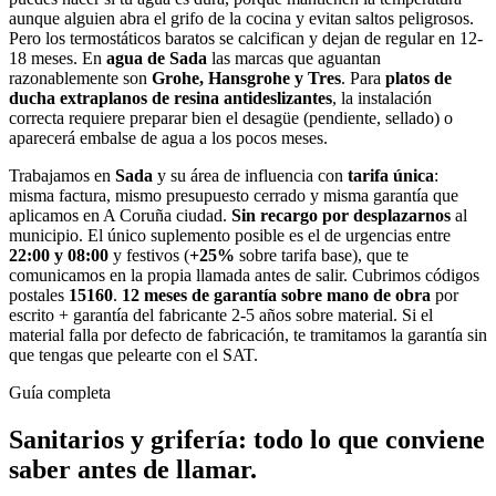
aunque alguien abra el grifo de la cocina y evitan saltos peligrosos.
Pero los termostáticos baratos se calcifican y dejan de regular en 12-
18 meses. En
agua de Sada
las marcas que aguantan
razonablemente son
Grohe, Hansgrohe y Tres
. Para
platos de
ducha extraplanos de resina antideslizantes
, la instalación
correcta requiere preparar bien el desagüe (pendiente, sellado) o
aparecerá embalse de agua a los pocos meses.
Trabajamos en
Sada
y su área de influencia con
tarifa única
:
misma factura, mismo presupuesto cerrado y misma garantía que
aplicamos en A Coruña ciudad.
Sin recargo por desplazarnos
al
municipio. El único suplemento posible es el de urgencias entre
22:00 y 08:00
y festivos (
+25%
sobre tarifa base), que te
comunicamos en la propia llamada antes de salir. Cubrimos códigos
postales
15160
.
12 meses de garantía sobre mano de obra
por
escrito + garantía del fabricante 2-5 años sobre material. Si el
material falla por defecto de fabricación, te tramitamos la garantía sin
que tengas que pelearte con el SAT.
Guía completa
Sanitarios y grifería
: todo lo que conviene
saber antes de llamar.