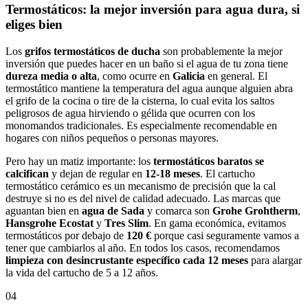
Termostáticos: la mejor inversión para agua dura, si
eliges bien
Los
grifos termostáticos de ducha
son probablemente la mejor
inversión que puedes hacer en un baño si el agua de tu zona tiene
dureza media o alta
, como ocurre en
Galicia
en general. El
termostático mantiene la temperatura del agua aunque alguien abra
el grifo de la cocina o tire de la cisterna, lo cual evita los saltos
peligrosos de agua hirviendo o gélida que ocurren con los
monomandos tradicionales. Es especialmente recomendable en
hogares con niños pequeños o personas mayores.
Pero hay un matiz importante: los
termostáticos baratos se
calcifican
y dejan de regular en
12-18 meses
. El cartucho
termostático cerámico es un mecanismo de precisión que la cal
destruye si no es del nivel de calidad adecuado. Las marcas que
aguantan bien en
agua de Sada
y comarca son
Grohe Grohtherm
,
Hansgrohe Ecostat
y
Tres Slim
. En gama económica, evitamos
termostáticos por debajo de
120 €
porque casi seguramente vamos a
tener que cambiarlos al año. En todos los casos, recomendamos
limpieza con desincrustante específico cada 12 meses
para alargar
la vida del cartucho de 5 a 12 años.
04