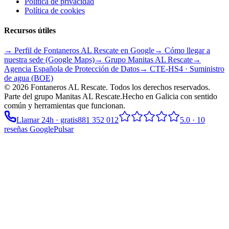
Política de privacidad
Política de cookies
Recursos útiles
→ Perfil de Fontaneros AL Rescate en Google
→ Cómo llegar a
nuestra sede (Google Maps)
→ Grupo
Manitas AL Rescate
→
Agencia Española de Protección de Datos
→ CTE-HS4 · Suministro
de agua (BOE)
©
2026
Fontaneros AL Rescate
. Todos los derechos reservados.
Parte del grupo
Manitas AL Rescate
.
Hecho en Galicia con sentido
común y herramientas que funcionan.
Llamar 24h · gratis
881 352 012
5.0
·
10
reseñas Google
Pulsar