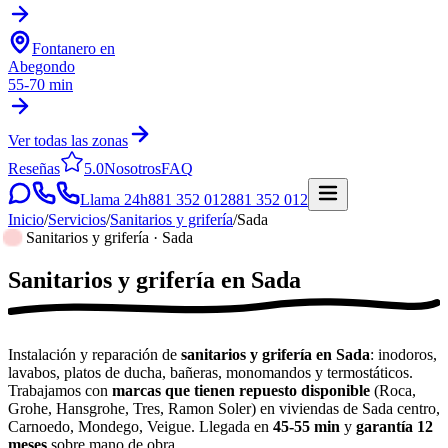
Fontanero en
Abegondo
55-70 min
Ver todas las zonas
Reseñas
5.0
Nosotros
FAQ
Llama 24h
881 352 012
881 352 012
Inicio
/
Servicios
/
Sanitarios y grifería
/
Sada
Sanitarios y grifería · Sada
Sanitarios y grifería
en
Sada
Instalación y reparación de
sanitarios y grifería en Sada
: inodoros,
lavabos, platos de ducha, bañeras, monomandos y termostáticos.
Trabajamos con
marcas que tienen repuesto disponible
(Roca,
Grohe, Hansgrohe, Tres, Ramon Soler) en viviendas de Sada centro,
Carnoedo, Mondego, Veigue. Llegada en
45-55 min
y
garantía 12
meses
sobre mano de obra.