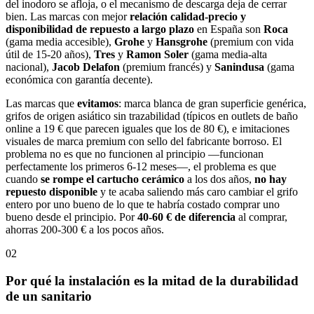
del inodoro se afloja, o el mecanismo de descarga deja de cerrar
bien. Las marcas con mejor
relación calidad-precio y
disponibilidad de repuesto a largo plazo
en España son
Roca
(gama media accesible),
Grohe
y
Hansgrohe
(premium con vida
útil de 15-20 años),
Tres
y
Ramon Soler
(gama media-alta
nacional),
Jacob Delafon
(premium francés) y
Sanindusa
(gama
económica con garantía decente).
Las marcas que
evitamos
: marca blanca de gran superficie genérica,
grifos de origen asiático sin trazabilidad (típicos en outlets de baño
online a 19 € que parecen iguales que los de 80 €), e imitaciones
visuales de marca premium con sello del fabricante borroso. El
problema no es que no funcionen al principio —funcionan
perfectamente los primeros 6-12 meses—, el problema es que
cuando
se rompe el cartucho cerámico
a los dos años,
no hay
repuesto disponible
y te acaba saliendo más caro cambiar el grifo
entero por uno bueno de lo que te habría costado comprar uno
bueno desde el principio. Por
40-60 € de diferencia
al comprar,
ahorras 200-300 € a los pocos años.
02
Por qué la instalación es la mitad de la durabilidad
de un sanitario