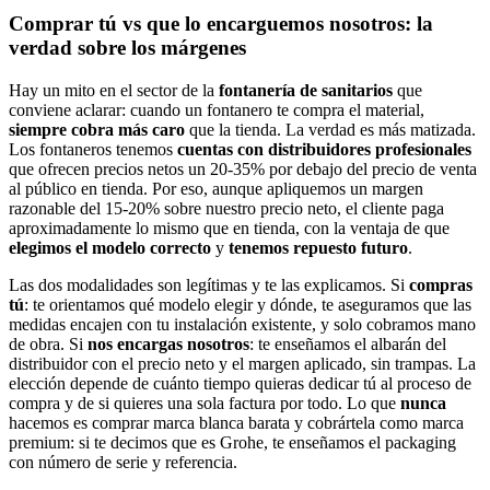
Comprar tú vs que lo encarguemos nosotros: la
verdad sobre los márgenes
Hay un mito en el sector de la
fontanería de sanitarios
que
conviene aclarar: cuando un fontanero te compra el material,
siempre cobra más caro
que la tienda. La verdad es más matizada.
Los fontaneros tenemos
cuentas con distribuidores profesionales
que ofrecen precios netos un 20-35% por debajo del precio de venta
al público en tienda. Por eso, aunque apliquemos un margen
razonable del 15-20% sobre nuestro precio neto, el cliente paga
aproximadamente lo mismo que en tienda, con la ventaja de que
elegimos el modelo correcto
y
tenemos repuesto futuro
.
Las dos modalidades son legítimas y te las explicamos. Si
compras
tú
: te orientamos qué modelo elegir y dónde, te aseguramos que las
medidas encajen con tu instalación existente, y solo cobramos mano
de obra. Si
nos encargas nosotros
: te enseñamos el albarán del
distribuidor con el precio neto y el margen aplicado, sin trampas. La
elección depende de cuánto tiempo quieras dedicar tú al proceso de
compra y de si quieres una sola factura por todo. Lo que
nunca
hacemos es comprar marca blanca barata y cobrártela como marca
premium: si te decimos que es Grohe, te enseñamos el packaging
con número de serie y referencia.