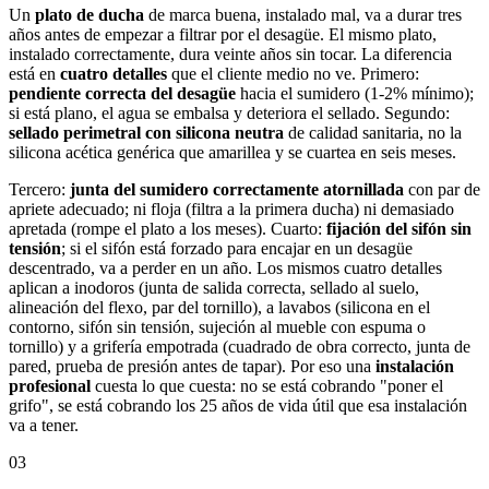
Un
plato de ducha
de marca buena, instalado mal, va a durar tres
años antes de empezar a filtrar por el desagüe. El mismo plato,
instalado correctamente, dura veinte años sin tocar. La diferencia
está en
cuatro detalles
que el cliente medio no ve. Primero:
pendiente correcta del desagüe
hacia el sumidero (1-2% mínimo);
si está plano, el agua se embalsa y deteriora el sellado. Segundo:
sellado perimetral con silicona neutra
de calidad sanitaria, no la
silicona acética genérica que amarillea y se cuartea en seis meses.
Tercero:
junta del sumidero correctamente atornillada
con par de
apriete adecuado; ni floja (filtra a la primera ducha) ni demasiado
apretada (rompe el plato a los meses). Cuarto:
fijación del sifón sin
tensión
; si el sifón está forzado para encajar en un desagüe
descentrado, va a perder en un año. Los mismos cuatro detalles
aplican a inodoros (junta de salida correcta, sellado al suelo,
alineación del flexo, par del tornillo), a lavabos (silicona en el
contorno, sifón sin tensión, sujeción al mueble con espuma o
tornillo) y a grifería empotrada (cuadrado de obra correcto, junta de
pared, prueba de presión antes de tapar). Por eso una
instalación
profesional
cuesta lo que cuesta: no se está cobrando "poner el
grifo", se está cobrando los 25 años de vida útil que esa instalación
va a tener.
03