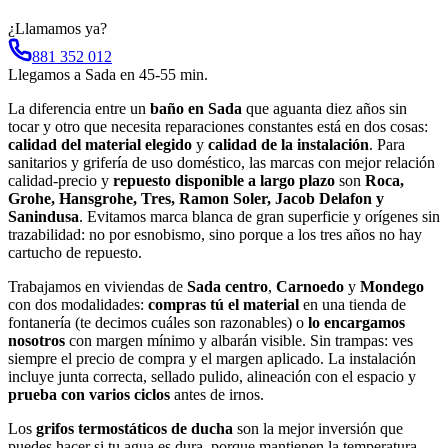
¿Llamamos ya?
881 352 012
Llegamos a
Sada
en
45-55 min
.
La diferencia entre un
baño en Sada
que aguanta diez años sin
tocar y otro que necesita reparaciones constantes está en dos cosas:
calidad del material elegido
y
calidad de la instalación
. Para
sanitarios y grifería de uso doméstico, las marcas con mejor relación
calidad-precio y
repuesto disponible a largo plazo
son
Roca,
Grohe, Hansgrohe, Tres, Ramon Soler, Jacob Delafon y
Sanindusa
. Evitamos marca blanca de gran superficie y orígenes sin
trazabilidad: no por esnobismo, sino porque a los tres años no hay
cartucho de repuesto.
Trabajamos en viviendas de
Sada centro
,
Carnoedo
y
Mondego
con dos modalidades:
compras tú el material
en una tienda de
fontanería (te decimos cuáles son razonables) o
lo encargamos
nosotros
con margen mínimo y albarán visible. Sin trampas: ves
siempre el precio de compra y el margen aplicado. La instalación
incluye junta correcta, sellado pulido, alineación con el espacio y
prueba con varios ciclos
antes de irnos.
Los
grifos termostáticos de ducha
son la mejor inversión que
puedes hacer si tu agua es dura, porque mantienen la temperatura