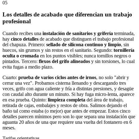
05
Los detalles de acabado que diferencian un trabajo
profesional
Cuando recibes una
instalación de sanitarios y grifería
terminada,
hay
cinco detalles
de acabado que distinguen el trabajo profesional
del chapuza. Primero:
sellado de silicona continuo y limpio
, sin
huecos, sin grumos y sin restos en el sanitario. Segundo:
tornillería
oculta o cromada
en los puntos visibles; nunca tornillos negros o
pintados. Tercero:
flexos del grifo alineados
y sin torsiones, lo cual
evita fugas a medio plazo.
Cuarto:
prueba de varios ciclos antes de irnos
, no solo "abrir y
cerrar una vez". Probamos cisterna llenando y descargando tres
veces, grifo con agua caliente y fría a distintas presiones, y desagüe
con caudal alto durante un minuto. Si hay fuga micro-lenta, aparece
en esa prueba. Quinto:
limpieza completa
del área de trabajo,
retirada de cajas, embalajes y restos de obra. Salimos dejando el
baño tal como estaba (o mejor) que antes de empezar. Estos cinco
detalles parecen mínimos pero son lo que separa una instalación que
aguanta 20 años de una que requiere una vuelta del fontanero en 6
meses.
Tarifas orientativas