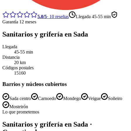
5.0
/5
·
10
reseñas
Llegada
45-55 min
Garantía 12 meses
Sanitarios y grifería
en
Sada
Llegada
45-55 min
Distancia
20
km
Códigos postales
15160
Barrios y núcleos cubiertos
Sada centro
Carnoedo
Mondego
Veigue
Soñeiro
Mosteirón
Lo que prometemos
Sanitarios y grifería
en
Sada
·