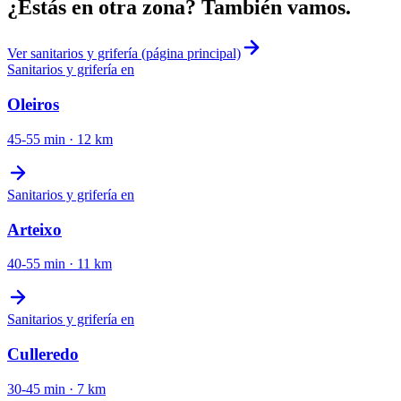
¿Estás en otra zona? También vamos.
Ver
sanitarios y grifería
(página principal)
Sanitarios y grifería
en
Oleiros
45-55 min
·
12
km
Sanitarios y grifería
en
Arteixo
40-55 min
·
11
km
Sanitarios y grifería
en
Culleredo
30-45 min
·
7
km