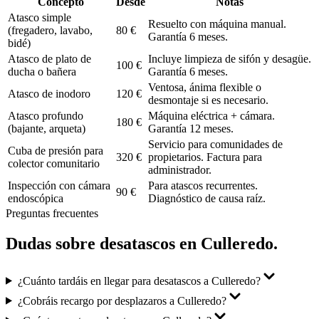
Concepto
Desde
Notas
Atasco simple
Resuelto con máquina manual.
(fregadero, lavabo,
80 €
Garantía 6 meses.
bidé)
Atasco de plato de
Incluye limpieza de sifón y desagüe.
100 €
ducha o bañera
Garantía 6 meses.
Ventosa, ánima flexible o
Atasco de inodoro
120 €
desmontaje si es necesario.
Atasco profundo
Máquina eléctrica + cámara.
180 €
(bajante, arqueta)
Garantía 12 meses.
Servicio para comunidades de
Cuba de presión para
320 €
propietarios. Factura para
colector comunitario
administrador.
Inspección con cámara
Para atascos recurrentes.
90 €
endoscópica
Diagnóstico de causa raíz.
Preguntas frecuentes
Dudas sobre
desatascos
en
Culleredo
.
¿Cuánto tardáis en llegar para desatascos a Culleredo?
¿Cobráis recargo por desplazaros a Culleredo?