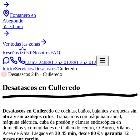
Fontanero en
Abegondo
55-70 min
Ver todas las zonas
Reseñas
5.0
Nosotros
FAQ
Llama 24h
881 352 012
881 352 012
Inicio
/
Servicios
/
Desatascos
/
Culleredo
Desatascos 24h · Culleredo
Desatascos
en
Culleredo
Desatascos en Culleredo
de cocinas, baños, bajantes y arquetas
sin
obra y sin azulejos rotos
. Trabajamos con máquina manual,
máquina eléctrica, cuba de presión y cámara endoscópica en
domicilios y comunidades de Culleredo centro, O Burgo, Vilaboa,
Acea de Ama. Llegada en
30-45 min
, desde
80 €
y
garantía 12
meses por escrito
.