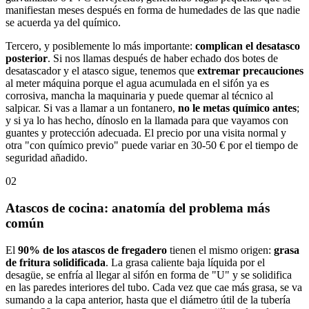
manifiestan meses después en forma de humedades de las que nadie
se acuerda ya del químico.
Tercero, y posiblemente lo más importante:
complican el desatasco
posterior
. Si nos llamas después de haber echado dos botes de
desatascador y el atasco sigue, tenemos que
extremar precauciones
al meter máquina porque el agua acumulada en el sifón ya es
corrosiva, mancha la maquinaria y puede quemar al técnico al
salpicar. Si vas a llamar a un fontanero,
no le metas químico antes
;
y si ya lo has hecho, dínoslo en la llamada para que vayamos con
guantes y protección adecuada. El precio por una visita normal y
otra "con químico previo" puede variar en 30-50 € por el tiempo de
seguridad añadido.
02
Atascos de cocina: anatomía del problema más
común
El
90% de los atascos de fregadero
tienen el mismo origen:
grasa
de fritura solidificada
. La grasa caliente baja líquida por el
desagüe, se enfría al llegar al sifón en forma de "U" y se solidifica
en las paredes interiores del tubo. Cada vez que cae más grasa, se va
sumando a la capa anterior, hasta que el diámetro útil de la tubería