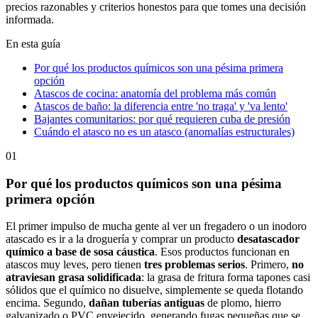
precios razonables y criterios honestos para que tomes una decisión
informada.
En esta guía
Por qué los productos químicos son una pésima primera
opción
Atascos de cocina: anatomía del problema más común
Atascos de baño: la diferencia entre 'no traga' y 'va lento'
Bajantes comunitarios: por qué requieren cuba de presión
Cuándo el atasco no es un atasco (anomalías estructurales)
01
Por qué los productos químicos son una pésima
primera opción
El primer impulso de mucha gente al ver un fregadero o un inodoro
atascado es ir a la droguería y comprar un producto
desatascador
químico a base de sosa cáustica
. Esos productos funcionan en
atascos muy leves, pero tienen
tres problemas serios
. Primero,
no
atraviesan grasa solidificada
: la grasa de fritura forma tapones casi
sólidos que el químico no disuelve, simplemente se queda flotando
encima. Segundo,
dañan tuberías antiguas
de plomo, hierro
galvanizado o PVC envejecido, generando fugas pequeñas que se