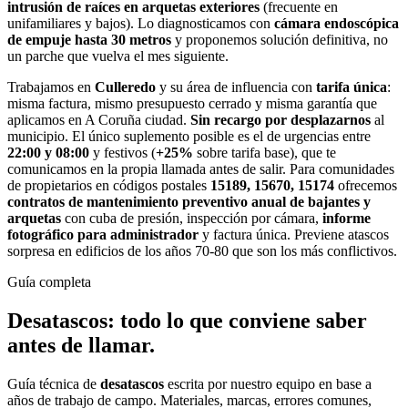
intrusión de raíces en arquetas exteriores
(frecuente en
unifamiliares y bajos). Lo diagnosticamos con
cámara endoscópica
de empuje hasta 30 metros
y proponemos solución definitiva, no
un parche que vuelva el mes siguiente.
Trabajamos en
Culleredo
y su área de influencia con
tarifa única
:
misma factura, mismo presupuesto cerrado y misma garantía que
aplicamos en A Coruña ciudad.
Sin recargo por desplazarnos
al
municipio. El único suplemento posible es el de urgencias entre
22:00 y 08:00
y festivos (
+25%
sobre tarifa base), que te
comunicamos en la propia llamada antes de salir. Para comunidades
de propietarios en códigos postales
15189, 15670, 15174
ofrecemos
contratos de mantenimiento preventivo anual de bajantes y
arquetas
con cuba de presión, inspección por cámara,
informe
fotográfico para administrador
y factura única. Previene atascos
sorpresa en edificios de los años 70-80 que son los más conflictivos.
Guía completa
Desatascos
: todo lo que conviene saber
antes de llamar.
Guía técnica de
desatascos
escrita por nuestro equipo en base a
años de trabajo de campo. Materiales, marcas, errores comunes,