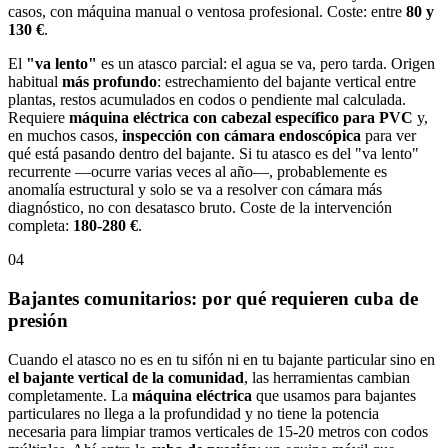
casos, con máquina manual o ventosa profesional. Coste: entre
80 y
130 €
.
El
"va lento"
es un atasco parcial: el agua se va, pero tarda. Origen
habitual
más profundo
: estrechamiento del bajante vertical entre
plantas, restos acumulados en codos o pendiente mal calculada.
Requiere
máquina eléctrica con cabezal específico para PVC
y,
en muchos casos,
inspección con cámara endoscópica
para ver
qué está pasando dentro del bajante. Si tu atasco es del "va lento"
recurrente —ocurre varias veces al año—, probablemente es
anomalía estructural y solo se va a resolver con cámara más
diagnóstico, no con desatasco bruto. Coste de la intervención
completa:
180-280 €
.
04
Bajantes comunitarios: por qué requieren cuba de
presión
Cuando el atasco no es en tu sifón ni en tu bajante particular sino en
el bajante vertical de la comunidad
, las herramientas cambian
completamente. La
máquina eléctrica
que usamos para bajantes
particulares no llega a la profundidad y no tiene la potencia
necesaria para limpiar tramos verticales de 15-20 metros con codos