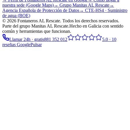
nuestra sede (Google Maps)
→ Grupo
Manitas AL Rescate
→
Agencia Española de Protección de Datos
→ CTE-HS4 · Suministro
de agua (BOE)
©
2026
Fontaneros AL Rescate
. Todos los derechos reservados.
Parte del grupo
Manitas AL Rescate
.
Hecho en Galicia con sentido
común y herramientas que funcionan.
Llamar 24h · gratis
881 352 012
5.0
·
10
reseñas Google
Pulsar