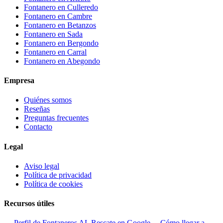
Fontanero en
Culleredo
Fontanero en
Cambre
Fontanero en
Betanzos
Fontanero en
Sada
Fontanero en
Bergondo
Fontanero en
Carral
Fontanero en
Abegondo
Empresa
Quiénes somos
Reseñas
Preguntas frecuentes
Contacto
Legal
Aviso legal
Política de privacidad
Política de cookies
Recursos útiles
→ Perfil de Fontaneros AL Rescate en Google
→ Cómo llegar a