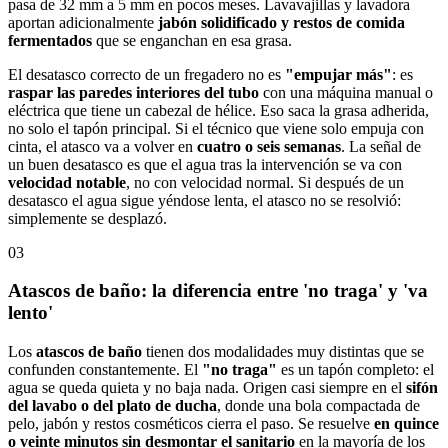
pasa de 32 mm a 5 mm en pocos meses. Lavavajillas y lavadora
aportan adicionalmente
jabón solidificado y restos de comida
fermentados
que se enganchan en esa grasa.
El desatasco correcto de un fregadero no es
"empujar más"
: es
raspar las paredes interiores del tubo
con una máquina manual o
eléctrica que tiene un cabezal de hélice. Eso saca la grasa adherida,
no solo el tapón principal. Si el técnico que viene solo empuja con
cinta, el atasco va a volver en
cuatro o seis semanas
. La señal de
un buen desatasco es que el agua tras la intervención se va con
velocidad notable
, no con velocidad normal. Si después de un
desatasco el agua sigue yéndose lenta, el atasco no se resolvió:
simplemente se desplazó.
03
Atascos de baño: la diferencia entre 'no traga' y 'va
lento'
Los
atascos de baño
tienen dos modalidades muy distintas que se
confunden constantemente. El
"no traga"
es un tapón completo: el
agua se queda quieta y no baja nada. Origen casi siempre en el
sifón
del lavabo o del plato de ducha
, donde una bola compactada de
pelo, jabón y restos cosméticos cierra el paso. Se resuelve
en quince
o veinte minutos sin desmontar el sanitario
en la mayoría de los