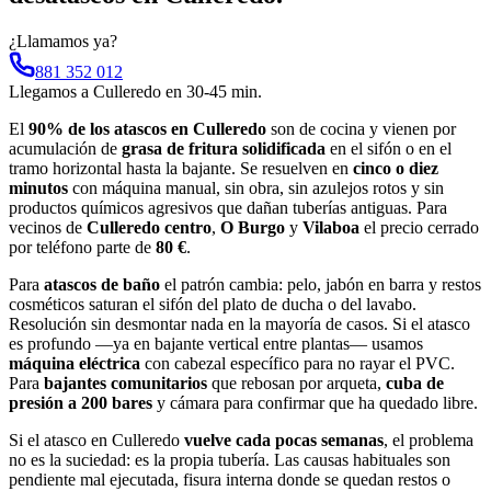
¿Llamamos ya?
881 352 012
Llegamos a
Culleredo
en
30-45 min
.
El
90% de los atascos en Culleredo
son de cocina y vienen por
acumulación de
grasa de fritura solidificada
en el sifón o en el
tramo horizontal hasta la bajante. Se resuelven en
cinco o diez
minutos
con máquina manual, sin obra, sin azulejos rotos y sin
productos químicos agresivos que dañan tuberías antiguas. Para
vecinos de
Culleredo centro
,
O Burgo
y
Vilaboa
el precio cerrado
por teléfono parte de
80 €
.
Para
atascos de baño
el patrón cambia: pelo, jabón en barra y restos
cosméticos saturan el sifón del plato de ducha o del lavabo.
Resolución sin desmontar nada en la mayoría de casos. Si el atasco
es profundo —ya en bajante vertical entre plantas— usamos
máquina eléctrica
con cabezal específico para no rayar el PVC.
Para
bajantes comunitarios
que rebosan por arqueta,
cuba de
presión a 200 bares
y cámara para confirmar que ha quedado libre.
Si el atasco en Culleredo
vuelve cada pocas semanas
, el problema
no es la suciedad: es la propia tubería. Las causas habituales son
pendiente mal ejecutada, fisura interna donde se quedan restos o