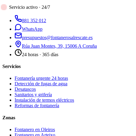
Servicio activo · 24/7
881 352 012
WhatsApp
presupuestos@fontanerosalrescate.es
Rúa Juan Montes, 39, 15006 A Coruña
24 horas · 365 días
Servicios
Fontanería urgente 24 horas
Detección de fugas de agua
Desatascos
Sanitarios y grifería
Instalación de termos eléctricos
Reformas de fontanería
Zonas
Fontanero en
Oleiros
Fontanero en
Arteixo