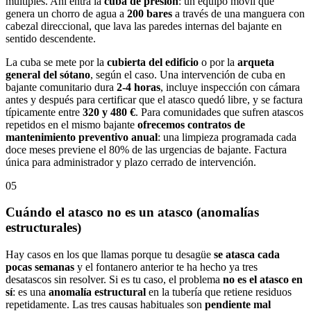
múltiples. Ahí entra la
cuba de presión
: un equipo móvil que
genera un chorro de agua a
200 bares
a través de una manguera con
cabezal direccional, que lava las paredes internas del bajante en
sentido descendente.
La cuba se mete por la
cubierta del edificio
o por la
arqueta
general del sótano
, según el caso. Una intervención de cuba en
bajante comunitario dura
2-4 horas
, incluye inspección con cámara
antes y después para certificar que el atasco quedó libre, y se factura
típicamente entre
320 y 480 €
. Para comunidades que sufren atascos
repetidos en el mismo bajante
ofrecemos contratos de
mantenimiento preventivo anual
: una limpieza programada cada
doce meses previene el 80% de las urgencias de bajante. Factura
única para administrador y plazo cerrado de intervención.
05
Cuándo el atasco no es un atasco (anomalías
estructurales)
Hay casos en los que llamas porque tu desagüe
se atasca cada
pocas semanas
y el fontanero anterior te ha hecho ya tres
desatascos sin resolver. Si es tu caso, el problema
no es el atasco en
sí
: es una
anomalía estructural
en la tubería que retiene residuos
repetidamente. Las tres causas habituales son
pendiente mal