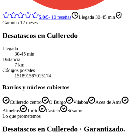
5.0
/5
·
10
reseñas
Llegada
30-45 min
Garantía 12 meses
Desatascos
en
Culleredo
Llegada
30-45 min
Distancia
7
km
Códigos postales
15189
15670
15174
Barrios y núcleos cubiertos
Culleredo centro
O Burgo
Vilaboa
Acea de Ama
Almeiras
Tarrío
Castelo
Sésamo
Lo que prometemos
Desatascos
en
Culleredo
· Garantizado.