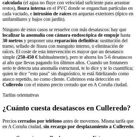
calculada
(el agua no fluye con velocidad suficiente para arrastrar
restos),
fisura interna
en el PVC donde se enganchan partículas en
cada vaciado, e
intrusión de raíces
en arquetas exteriores (típico en
unifamiliares y bajos con jardín).
Ninguno de estos casos se resuelve con más desatascos: hay que
localizar la anomalía con cámara endoscópica de empuje
hasta
30 metros
y proponer una
reparación definitiva
: sustitución del
tramo, sellado de fisura con manguito interno, o eliminación de
raíces. El coste de esta intervención es mayor que un desatasco
simple (
250-450 €
habitualmente), pero te ahorra los 5-6 desatascos
al año que llevas pagando los últimos años. Cuando un fontanero
serio te detecta una anomalía estructural, te lo dice y te lo cuantifica;
quien te dice "esto pasa" sin diagnóstico, te está fidelizando como
atasco repetido, no como cliente. Cubrimos esta detección en
Culleredo
con el mismo precio cerrado que en A Coruña ciudad.
Tarifas orientativas
¿Cuánto cuesta
desatascos
en
Culleredo
?
Precios
cerrados por teléfono
antes de movernos. Misma tarifa que
en A Coruña ciudad,
sin recargo por desplazamiento a
Culleredo
.