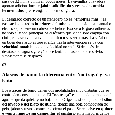
pasa de 32 mm a 5 mm en pocos meses. Lavavajillas y lavadora
aportan adicionalmente
jabón solidificado y restos de comida
fermentados
que se enganchan en esa grasa.
El desatasco correcto de un fregadero no es
"empujar más"
: es
raspar las paredes interiores del tubo
con una máquina manual o
eléctrica que tiene un cabezal de hélice. Eso saca la grasa adherida,
no solo el tapón principal. Si el técnico que viene solo empuja con
cinta, el atasco va a volver en
cuatro o seis semanas
. La señal de
un buen desatasco es que el agua tras la intervención se va con
velocidad notable
, no con velocidad normal. Si después de un
desatasco el agua sigue yéndose lenta, el atasco no se resolvió:
simplemente se desplazó.
03
Atascos de baño: la diferencia entre 'no traga' y 'va
lento'
Los
atascos de baño
tienen dos modalidades muy distintas que se
confunden constantemente. El
"no traga"
es un tapón completo: el
agua se queda quieta y no baja nada. Origen casi siempre en el
sifón
del lavabo o del plato de ducha
, donde una bola compactada de
pelo, jabón y restos cosméticos cierra el paso. Se resuelve
en quince
o veinte minutos sin desmontar el sanitario
en la mayoría de los