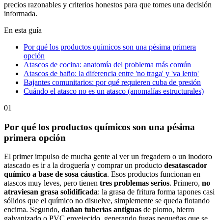
precios razonables y criterios honestos para que tomes una decisión
informada.
En esta guía
Por qué los productos químicos son una pésima primera
opción
Atascos de cocina: anatomía del problema más común
Atascos de baño: la diferencia entre 'no traga' y 'va lento'
Bajantes comunitarios: por qué requieren cuba de presión
Cuándo el atasco no es un atasco (anomalías estructurales)
01
Por qué los productos químicos son una pésima
primera opción
El primer impulso de mucha gente al ver un fregadero o un inodoro
atascado es ir a la droguería y comprar un producto
desatascador
químico a base de sosa cáustica
. Esos productos funcionan en
atascos muy leves, pero tienen
tres problemas serios
. Primero,
no
atraviesan grasa solidificada
: la grasa de fritura forma tapones casi
sólidos que el químico no disuelve, simplemente se queda flotando
encima. Segundo,
dañan tuberías antiguas
de plomo, hierro
galvanizado o PVC envejecido, generando fugas pequeñas que se