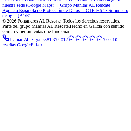
nuestra sede (Google Maps)
→ Grupo
Manitas AL Rescate
→
Agencia Española de Protección de Datos
→ CTE-HS4 · Suministro
de agua (BOE)
©
2026
Fontaneros AL Rescate
. Todos los derechos reservados.
Parte del grupo
Manitas AL Rescate
.
Hecho en Galicia con sentido
común y herramientas que funcionan.
Llamar 24h · gratis
881 352 012
5.0
·
10
reseñas Google
Pulsar