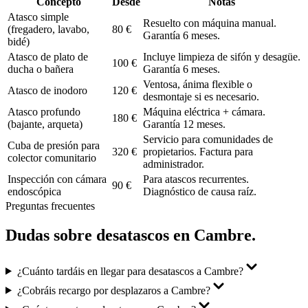
Concepto
Desde
Notas
Atasco simple
Resuelto con máquina manual.
(fregadero, lavabo,
80 €
Garantía 6 meses.
bidé)
Atasco de plato de
Incluye limpieza de sifón y desagüe.
100 €
ducha o bañera
Garantía 6 meses.
Ventosa, ánima flexible o
Atasco de inodoro
120 €
desmontaje si es necesario.
Atasco profundo
Máquina eléctrica + cámara.
180 €
(bajante, arqueta)
Garantía 12 meses.
Servicio para comunidades de
Cuba de presión para
320 €
propietarios. Factura para
colector comunitario
administrador.
Inspección con cámara
Para atascos recurrentes.
90 €
endoscópica
Diagnóstico de causa raíz.
Preguntas frecuentes
Dudas sobre
desatascos
en
Cambre
.
¿Cuánto tardáis en llegar para desatascos a Cambre?
¿Cobráis recargo por desplazaros a Cambre?