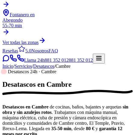
Fontanero en
Abegondo
55-70 min
Ver todas las zonas
Reseñas
5.0
Nosotros
FAQ
Llama 24h
881 352 012
881 352 012
Inicio
/
Servicios
/
Desatascos
/
Cambre
Desatascos 24h · Cambre
Desatascos
en
Cambre
Desatascos en Cambre
de cocinas, baños, bajantes y arquetas
sin
obra y sin azulejos rotos
. Trabajamos con máquina manual,
máquina eléctrica, cuba de presión y cámara endoscópica en
domicilios y comunidades de Cambre centro, El Temple, Pravio,
Brexo-Lema. Llegada en
35-50 min
, desde
80 €
y
garantía 12
meses por escrito
.