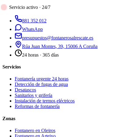
Servicio activo · 24/7
881 352 012
WhatsApp
presupuestos@fontanerosalrescate.es
Rúa Juan Montes, 39, 15006 A Coruña
24 horas · 365 días
Servicios
Fontanería urgente 24 horas
Detección de fugas de agua
Desatascos
Sanitarios y grifería
Instalación de termos eléctricos
Reformas de fontanería
Zonas
Fontanero en
Oleiros
Fontanero en
Arteixo