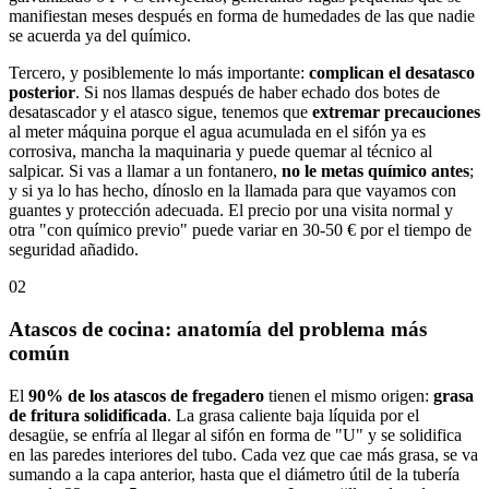
manifiestan meses después en forma de humedades de las que nadie
se acuerda ya del químico.
Tercero, y posiblemente lo más importante:
complican el desatasco
posterior
. Si nos llamas después de haber echado dos botes de
desatascador y el atasco sigue, tenemos que
extremar precauciones
al meter máquina porque el agua acumulada en el sifón ya es
corrosiva, mancha la maquinaria y puede quemar al técnico al
salpicar. Si vas a llamar a un fontanero,
no le metas químico antes
;
y si ya lo has hecho, dínoslo en la llamada para que vayamos con
guantes y protección adecuada. El precio por una visita normal y
otra "con químico previo" puede variar en 30-50 € por el tiempo de
seguridad añadido.
02
Atascos de cocina: anatomía del problema más
común
El
90% de los atascos de fregadero
tienen el mismo origen:
grasa
de fritura solidificada
. La grasa caliente baja líquida por el
desagüe, se enfría al llegar al sifón en forma de "U" y se solidifica
en las paredes interiores del tubo. Cada vez que cae más grasa, se va
sumando a la capa anterior, hasta que el diámetro útil de la tubería