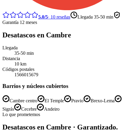
5.0
/5
·
10
reseñas
Llegada
35-50 min
Garantía 12 meses
Desatascos
en
Cambre
Llegada
35-50 min
Distancia
10
km
Códigos postales
15660
15679
Barrios y núcleos cubiertos
Cambre centro
El Temple
Pravio
Brexo-Lema
Sigrás
Cecebre
Andeiro
Lo que prometemos
Desatascos
en
Cambre
· Garantizado.