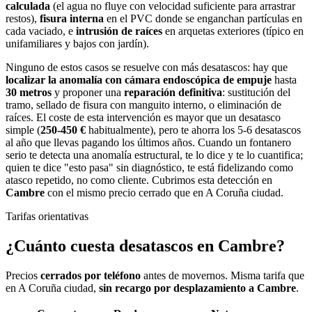
calculada
(el agua no fluye con velocidad suficiente para arrastrar
restos),
fisura interna
en el PVC donde se enganchan partículas en
cada vaciado, e
intrusión de raíces
en arquetas exteriores (típico en
unifamiliares y bajos con jardín).
Ninguno de estos casos se resuelve con más desatascos: hay que
localizar la anomalía con cámara endoscópica de empuje
hasta
30 metros
y proponer una
reparación definitiva
: sustitución del
tramo, sellado de fisura con manguito interno, o eliminación de
raíces. El coste de esta intervención es mayor que un desatasco
simple (
250-450 €
habitualmente), pero te ahorra los 5-6 desatascos
al año que llevas pagando los últimos años. Cuando un fontanero
serio te detecta una anomalía estructural, te lo dice y te lo cuantifica;
quien te dice "esto pasa" sin diagnóstico, te está fidelizando como
atasco repetido, no como cliente. Cubrimos esta detección en
Cambre
con el mismo precio cerrado que en A Coruña ciudad.
Tarifas orientativas
¿Cuánto cuesta
desatascos
en
Cambre
?
Precios
cerrados por teléfono
antes de movernos. Misma tarifa que
en A Coruña ciudad,
sin recargo por desplazamiento a
Cambre
.