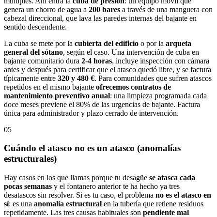
múltiples. Ahí entra la
cuba de presión
: un equipo móvil que
genera un chorro de agua a
200 bares
a través de una manguera con
cabezal direccional, que lava las paredes internas del bajante en
sentido descendente.
La cuba se mete por la
cubierta del edificio
o por la
arqueta
general del sótano
, según el caso. Una intervención de cuba en
bajante comunitario dura
2-4 horas
, incluye inspección con cámara
antes y después para certificar que el atasco quedó libre, y se factura
típicamente entre
320 y 480 €
. Para comunidades que sufren atascos
repetidos en el mismo bajante
ofrecemos contratos de
mantenimiento preventivo anual
: una limpieza programada cada
doce meses previene el 80% de las urgencias de bajante. Factura
única para administrador y plazo cerrado de intervención.
05
Cuándo el atasco no es un atasco (anomalías
estructurales)
Hay casos en los que llamas porque tu desagüe
se atasca cada
pocas semanas
y el fontanero anterior te ha hecho ya tres
desatascos sin resolver. Si es tu caso, el problema
no es el atasco en
sí
: es una
anomalía estructural
en la tubería que retiene residuos
repetidamente. Las tres causas habituales son
pendiente mal