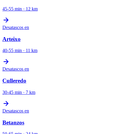
45-55 min
·
12
km
Desatascos
en
Arteixo
40-55 min
·
11
km
Desatascos
en
Culleredo
30-45 min
·
7
km
Desatascos
en
Betanzos
50-65 min
·
24
km