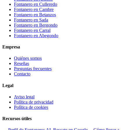
Fontanero en
Culleredo
Fontanero en
Cambre
Fontanero en
Betanzos
Fontanero en
Sada
Fontanero en
Bergondo
Fontanero en
Carral
Fontanero en
Abegondo
Empresa
Quiénes somos
Reseñas
Preguntas frecuentes
Contacto
Legal
Aviso legal
Política de privacidad
Política de cookies
Recursos útiles
→ Perfil de Fontaneros AL Rescate en Google
→ Cómo llegar a