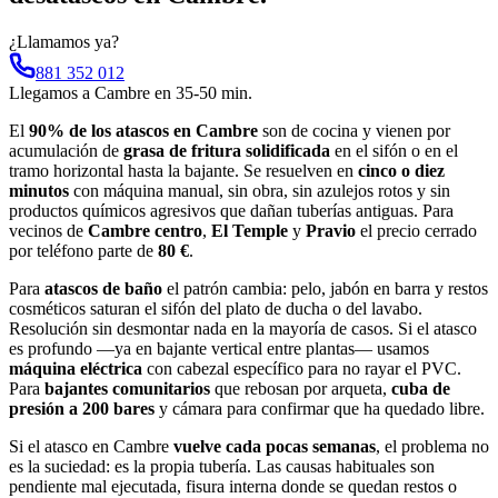
¿Llamamos ya?
881 352 012
Llegamos a
Cambre
en
35-50 min
.
El
90% de los atascos en Cambre
son de cocina y vienen por
acumulación de
grasa de fritura solidificada
en el sifón o en el
tramo horizontal hasta la bajante. Se resuelven en
cinco o diez
minutos
con máquina manual, sin obra, sin azulejos rotos y sin
productos químicos agresivos que dañan tuberías antiguas. Para
vecinos de
Cambre centro
,
El Temple
y
Pravio
el precio cerrado
por teléfono parte de
80 €
.
Para
atascos de baño
el patrón cambia: pelo, jabón en barra y restos
cosméticos saturan el sifón del plato de ducha o del lavabo.
Resolución sin desmontar nada en la mayoría de casos. Si el atasco
es profundo —ya en bajante vertical entre plantas— usamos
máquina eléctrica
con cabezal específico para no rayar el PVC.
Para
bajantes comunitarios
que rebosan por arqueta,
cuba de
presión a 200 bares
y cámara para confirmar que ha quedado libre.
Si el atasco en Cambre
vuelve cada pocas semanas
, el problema no
es la suciedad: es la propia tubería. Las causas habituales son
pendiente mal ejecutada, fisura interna donde se quedan restos o