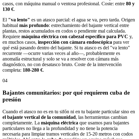
casos, con máquina manual o ventosa profesional. Coste: entre
80 y
130 €
.
El
"va lento"
es un atasco parcial: el agua se va, pero tarda. Origen
habitual
más profundo
: estrechamiento del bajante vertical entre
plantas, restos acumulados en codos o pendiente mal calculada.
Requiere
máquina eléctrica con cabezal específico para PVC
y,
en muchos casos,
inspección con cámara endoscópica
para ver
qué está pasando dentro del bajante. Si tu atasco es del "va lento"
recurrente —ocurre varias veces al año—, probablemente es
anomalía estructural y solo se va a resolver con cámara más
diagnóstico, no con desatasco bruto. Coste de la intervención
completa:
180-280 €
.
04
Bajantes comunitarios: por qué requieren cuba de
presión
Cuando el atasco no es en tu sifón ni en tu bajante particular sino en
el bajante vertical de la comunidad
, las herramientas cambian
completamente. La
máquina eléctrica
que usamos para bajantes
particulares no llega a la profundidad y no tiene la potencia
necesaria para limpiar tramos verticales de 15-20 metros con codos