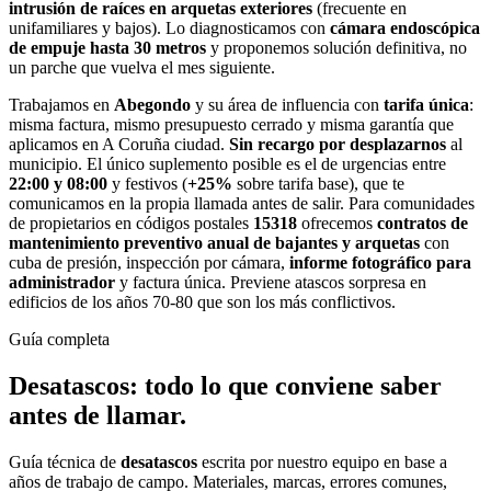
intrusión de raíces en arquetas exteriores
(frecuente en
unifamiliares y bajos). Lo diagnosticamos con
cámara endoscópica
de empuje hasta 30 metros
y proponemos solución definitiva, no
un parche que vuelva el mes siguiente.
Trabajamos en
Abegondo
y su área de influencia con
tarifa única
:
misma factura, mismo presupuesto cerrado y misma garantía que
aplicamos en A Coruña ciudad.
Sin recargo por desplazarnos
al
municipio. El único suplemento posible es el de urgencias entre
22:00 y 08:00
y festivos (
+25%
sobre tarifa base), que te
comunicamos en la propia llamada antes de salir. Para comunidades
de propietarios en códigos postales
15318
ofrecemos
contratos de
mantenimiento preventivo anual de bajantes y arquetas
con
cuba de presión, inspección por cámara,
informe fotográfico para
administrador
y factura única. Previene atascos sorpresa en
edificios de los años 70-80 que son los más conflictivos.
Guía completa
Desatascos
: todo lo que conviene saber
antes de llamar.
Guía técnica de
desatascos
escrita por nuestro equipo en base a
años de trabajo de campo. Materiales, marcas, errores comunes,