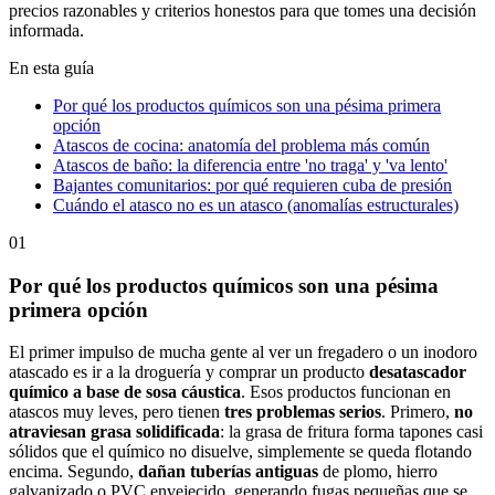
precios razonables y criterios honestos para que tomes una decisión
informada.
En esta guía
Por qué los productos químicos son una pésima primera
opción
Atascos de cocina: anatomía del problema más común
Atascos de baño: la diferencia entre 'no traga' y 'va lento'
Bajantes comunitarios: por qué requieren cuba de presión
Cuándo el atasco no es un atasco (anomalías estructurales)
01
Por qué los productos químicos son una pésima
primera opción
El primer impulso de mucha gente al ver un fregadero o un inodoro
atascado es ir a la droguería y comprar un producto
desatascador
químico a base de sosa cáustica
. Esos productos funcionan en
atascos muy leves, pero tienen
tres problemas serios
. Primero,
no
atraviesan grasa solidificada
: la grasa de fritura forma tapones casi
sólidos que el químico no disuelve, simplemente se queda flotando
encima. Segundo,
dañan tuberías antiguas
de plomo, hierro
galvanizado o PVC envejecido, generando fugas pequeñas que se