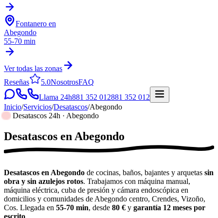
Fontanero en
Abegondo
55-70 min
Ver todas las zonas
Reseñas
5.0
Nosotros
FAQ
Llama 24h
881 352 012
881 352 012
Inicio
/
Servicios
/
Desatascos
/
Abegondo
Desatascos 24h · Abegondo
Desatascos
en
Abegondo
Desatascos en Abegondo
de cocinas, baños, bajantes y arquetas
sin
obra y sin azulejos rotos
. Trabajamos con máquina manual,
máquina eléctrica, cuba de presión y cámara endoscópica en
domicilios y comunidades de Abegondo centro, Crendes, Vizoño,
Cos. Llegada en
55-70 min
, desde
80 €
y
garantía 12 meses por
escrito
.