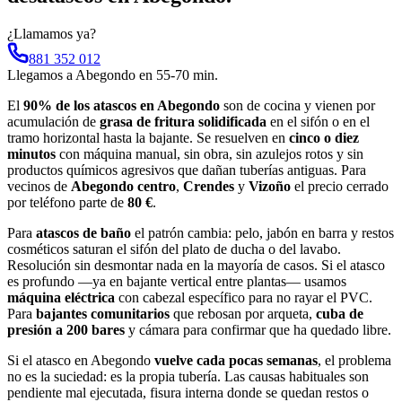
¿Llamamos ya?
881 352 012
Llegamos a
Abegondo
en
55-70 min
.
El
90% de los atascos en Abegondo
son de cocina y vienen por
acumulación de
grasa de fritura solidificada
en el sifón o en el
tramo horizontal hasta la bajante. Se resuelven en
cinco o diez
minutos
con máquina manual, sin obra, sin azulejos rotos y sin
productos químicos agresivos que dañan tuberías antiguas. Para
vecinos de
Abegondo centro
,
Crendes
y
Vizoño
el precio cerrado
por teléfono parte de
80 €
.
Para
atascos de baño
el patrón cambia: pelo, jabón en barra y restos
cosméticos saturan el sifón del plato de ducha o del lavabo.
Resolución sin desmontar nada en la mayoría de casos. Si el atasco
es profundo —ya en bajante vertical entre plantas— usamos
máquina eléctrica
con cabezal específico para no rayar el PVC.
Para
bajantes comunitarios
que rebosan por arqueta,
cuba de
presión a 200 bares
y cámara para confirmar que ha quedado libre.
Si el atasco en Abegondo
vuelve cada pocas semanas
, el problema
no es la suciedad: es la propia tubería. Las causas habituales son
pendiente mal ejecutada, fisura interna donde se quedan restos o