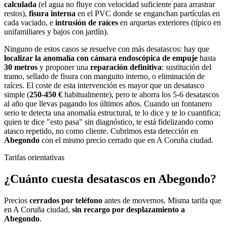
calculada
(el agua no fluye con velocidad suficiente para arrastrar
restos),
fisura interna
en el PVC donde se enganchan partículas en
cada vaciado, e
intrusión de raíces
en arquetas exteriores (típico en
unifamiliares y bajos con jardín).
Ninguno de estos casos se resuelve con más desatascos: hay que
localizar la anomalía con cámara endoscópica de empuje
hasta
30 metros
y proponer una
reparación definitiva
: sustitución del
tramo, sellado de fisura con manguito interno, o eliminación de
raíces. El coste de esta intervención es mayor que un desatasco
simple (
250-450 €
habitualmente), pero te ahorra los 5-6 desatascos
al año que llevas pagando los últimos años. Cuando un fontanero
serio te detecta una anomalía estructural, te lo dice y te lo cuantifica;
quien te dice "esto pasa" sin diagnóstico, te está fidelizando como
atasco repetido, no como cliente. Cubrimos esta detección en
Abegondo
con el mismo precio cerrado que en A Coruña ciudad.
Tarifas orientativas
¿Cuánto cuesta
desatascos
en
Abegondo
?
Precios
cerrados por teléfono
antes de movernos. Misma tarifa que
en A Coruña ciudad,
sin recargo por desplazamiento a
Abegondo
.