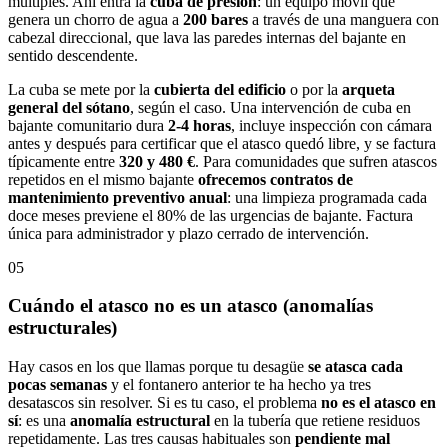
múltiples. Ahí entra la
cuba de presión
: un equipo móvil que
genera un chorro de agua a
200 bares
a través de una manguera con
cabezal direccional, que lava las paredes internas del bajante en
sentido descendente.
La cuba se mete por la
cubierta del edificio
o por la
arqueta
general del sótano
, según el caso. Una intervención de cuba en
bajante comunitario dura
2-4 horas
, incluye inspección con cámara
antes y después para certificar que el atasco quedó libre, y se factura
típicamente entre
320 y 480 €
. Para comunidades que sufren atascos
repetidos en el mismo bajante
ofrecemos contratos de
mantenimiento preventivo anual
: una limpieza programada cada
doce meses previene el 80% de las urgencias de bajante. Factura
única para administrador y plazo cerrado de intervención.
05
Cuándo el atasco no es un atasco (anomalías
estructurales)
Hay casos en los que llamas porque tu desagüe
se atasca cada
pocas semanas
y el fontanero anterior te ha hecho ya tres
desatascos sin resolver. Si es tu caso, el problema
no es el atasco en
sí
: es una
anomalía estructural
en la tubería que retiene residuos
repetidamente. Las tres causas habituales son
pendiente mal