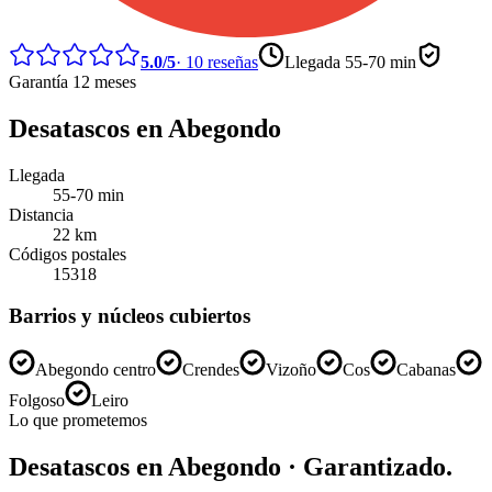
5.0
/5
·
10
reseñas
Llegada
55-70 min
Garantía 12 meses
Desatascos
en
Abegondo
Llegada
55-70 min
Distancia
22
km
Códigos postales
15318
Barrios y núcleos cubiertos
Abegondo centro
Crendes
Vizoño
Cos
Cabanas
Folgoso
Leiro
Lo que prometemos
Desatascos
en
Abegondo
· Garantizado.