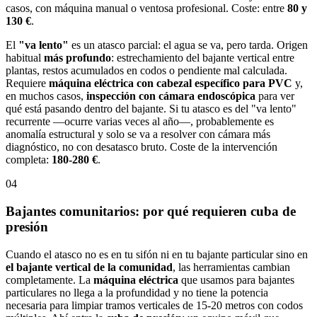
casos, con máquina manual o ventosa profesional. Coste: entre
80 y
130 €
.
El
"va lento"
es un atasco parcial: el agua se va, pero tarda. Origen
habitual
más profundo
: estrechamiento del bajante vertical entre
plantas, restos acumulados en codos o pendiente mal calculada.
Requiere
máquina eléctrica con cabezal específico para PVC
y,
en muchos casos,
inspección con cámara endoscópica
para ver
qué está pasando dentro del bajante. Si tu atasco es del "va lento"
recurrente —ocurre varias veces al año—, probablemente es
anomalía estructural y solo se va a resolver con cámara más
diagnóstico, no con desatasco bruto. Coste de la intervención
completa:
180-280 €
.
04
Bajantes comunitarios: por qué requieren cuba de
presión
Cuando el atasco no es en tu sifón ni en tu bajante particular sino en
el bajante vertical de la comunidad
, las herramientas cambian
completamente. La
máquina eléctrica
que usamos para bajantes
particulares no llega a la profundidad y no tiene la potencia
necesaria para limpiar tramos verticales de 15-20 metros con codos