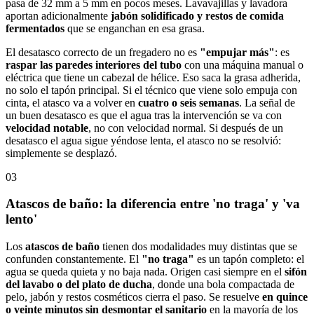
pasa de 32 mm a 5 mm en pocos meses. Lavavajillas y lavadora
aportan adicionalmente
jabón solidificado y restos de comida
fermentados
que se enganchan en esa grasa.
El desatasco correcto de un fregadero no es
"empujar más"
: es
raspar las paredes interiores del tubo
con una máquina manual o
eléctrica que tiene un cabezal de hélice. Eso saca la grasa adherida,
no solo el tapón principal. Si el técnico que viene solo empuja con
cinta, el atasco va a volver en
cuatro o seis semanas
. La señal de
un buen desatasco es que el agua tras la intervención se va con
velocidad notable
, no con velocidad normal. Si después de un
desatasco el agua sigue yéndose lenta, el atasco no se resolvió:
simplemente se desplazó.
03
Atascos de baño: la diferencia entre 'no traga' y 'va
lento'
Los
atascos de baño
tienen dos modalidades muy distintas que se
confunden constantemente. El
"no traga"
es un tapón completo: el
agua se queda quieta y no baja nada. Origen casi siempre en el
sifón
del lavabo o del plato de ducha
, donde una bola compactada de
pelo, jabón y restos cosméticos cierra el paso. Se resuelve
en quince
o veinte minutos sin desmontar el sanitario
en la mayoría de los