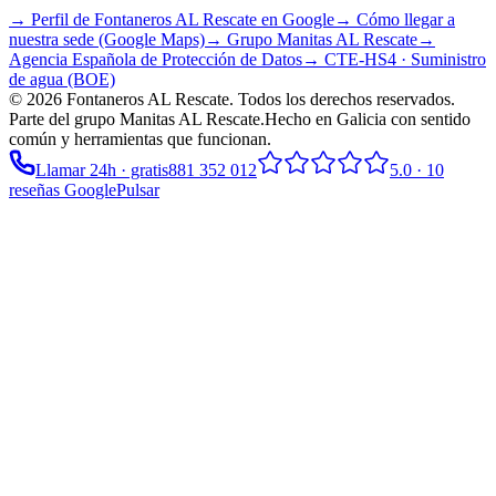
→ Perfil de Fontaneros AL Rescate en Google
→ Cómo llegar a
nuestra sede (Google Maps)
→ Grupo
Manitas AL Rescate
→
Agencia Española de Protección de Datos
→ CTE-HS4 · Suministro
de agua (BOE)
©
2026
Fontaneros AL Rescate
. Todos los derechos reservados.
Parte del grupo
Manitas AL Rescate
.
Hecho en Galicia con sentido
común y herramientas que funcionan.
Llamar 24h · gratis
881 352 012
5.0
·
10
reseñas Google
Pulsar