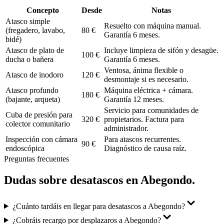
Concepto
Desde
Notas
Atasco simple
Resuelto con máquina manual.
(fregadero, lavabo,
80 €
Garantía 6 meses.
bidé)
Atasco de plato de
Incluye limpieza de sifón y desagüe.
100 €
ducha o bañera
Garantía 6 meses.
Ventosa, ánima flexible o
Atasco de inodoro
120 €
desmontaje si es necesario.
Atasco profundo
Máquina eléctrica + cámara.
180 €
(bajante, arqueta)
Garantía 12 meses.
Servicio para comunidades de
Cuba de presión para
320 €
propietarios. Factura para
colector comunitario
administrador.
Inspección con cámara
Para atascos recurrentes.
90 €
endoscópica
Diagnóstico de causa raíz.
Preguntas frecuentes
Dudas sobre
desatascos
en
Abegondo
.
¿Cuánto tardáis en llegar para desatascos a Abegondo?
¿Cobráis recargo por desplazaros a Abegondo?