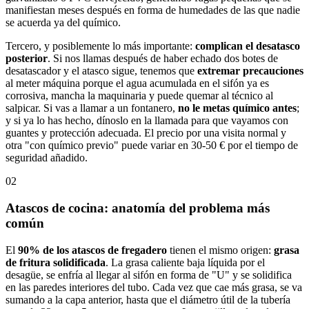
manifiestan meses después en forma de humedades de las que nadie
se acuerda ya del químico.
Tercero, y posiblemente lo más importante:
complican el desatasco
posterior
. Si nos llamas después de haber echado dos botes de
desatascador y el atasco sigue, tenemos que
extremar precauciones
al meter máquina porque el agua acumulada en el sifón ya es
corrosiva, mancha la maquinaria y puede quemar al técnico al
salpicar. Si vas a llamar a un fontanero,
no le metas químico antes
;
y si ya lo has hecho, dínoslo en la llamada para que vayamos con
guantes y protección adecuada. El precio por una visita normal y
otra "con químico previo" puede variar en 30-50 € por el tiempo de
seguridad añadido.
02
Atascos de cocina: anatomía del problema más
común
El
90% de los atascos de fregadero
tienen el mismo origen:
grasa
de fritura solidificada
. La grasa caliente baja líquida por el
desagüe, se enfría al llegar al sifón en forma de "U" y se solidifica
en las paredes interiores del tubo. Cada vez que cae más grasa, se va
sumando a la capa anterior, hasta que el diámetro útil de la tubería