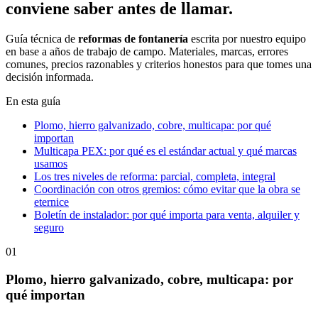
conviene saber antes de llamar.
Guía técnica de
reformas de fontanería
escrita por nuestro equipo
en base a años de trabajo de campo. Materiales, marcas, errores
comunes, precios razonables y criterios honestos para que tomes una
decisión informada.
En esta guía
Plomo, hierro galvanizado, cobre, multicapa: por qué
importan
Multicapa PEX: por qué es el estándar actual y qué marcas
usamos
Los tres niveles de reforma: parcial, completa, integral
Coordinación con otros gremios: cómo evitar que la obra se
eternice
Boletín de instalador: por qué importa para venta, alquiler y
seguro
01
Plomo, hierro galvanizado, cobre, multicapa: por
qué importan