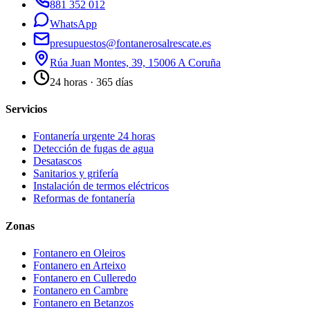
881 352 012
WhatsApp
presupuestos@fontanerosalrescate.es
Rúa Juan Montes, 39, 15006 A Coruña
24 horas · 365 días
Servicios
Fontanería urgente 24 horas
Detección de fugas de agua
Desatascos
Sanitarios y grifería
Instalación de termos eléctricos
Reformas de fontanería
Zonas
Fontanero en
Oleiros
Fontanero en
Arteixo
Fontanero en
Culleredo
Fontanero en
Cambre
Fontanero en
Betanzos