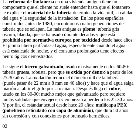
La
reforma de fontanería
en una vivienda antigua tiene un
componente que el cliente no suele entender hasta que el fontanero
le explica: el
material de la tubería
determina la vida útil, la calidad
del agua y la seguridad de la instalación. En los pisos españoles
construidos antes de 1980, encontramos cuatro generaciones de
tubería que se solapan. La más antigua es
plomo
: tubería gris
oscura, blanda, que se ha usado durante décadas y que está
prohibida por normativa europea por toxicidad
desde hace años.
El plomo libera partículas al agua, especialmente cuando el agua
está estancada de noche, y el consumo prolongado tiene efectos
neurológicos demostrados.
Le sigue el
hierro galvanizado
, usado masivamente en los 60-80:
tubería gruesa, robusta, pero que
se oxida por dentro
a partir de los
25-30 años. La oxidación reduce el diámetro útil de la tubería
(puede pasar de 22 mm a 8 mm en 40 años) y hace que el agua salga
marrón al abrir el grifo por la mañana. Después llega el
cobre
,
usado en los 80-90: mucho mejor que galvanizado pero requiere
juntas soldadas que envejecen y empiezan a perder a los 25-30 años.
Y por fin, el estándar actual desde hace 20 años:
multicapa PEX
(polietileno reticulado con capa de aluminio)
, que dura 50 años
sin corrosión y con conexiones por prensado herméticas.
02