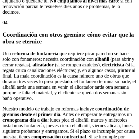
alquilarlo o quedarte tú.
No empujamos al nivel más caro
: si con
renovación parcial te resuelves diez años de problemas, te lo
decimos.
04
Coordinación con otros gremios: cómo evitar que la
obra se eternice
Una
reforma de fontanería
que requiere picar pared no se hace
solo con fontaneros: necesita coordinación con
albañil
(para abrir y
cerrar regatas),
alicatador
(si se rompen azulejos),
electricista
(si la
regata cruza canalizaciones eléctricas) y, en algunos casos,
pintor
al
final. La mala coordinación es la causa número uno de obras que
duraron tres veces lo presupuestado: el fontanero termina su parte, el
albañil tarda una semana en venir, el alicatador tarda otra semana
porque le falta el material, y el cliente se queda dos semanas sin
baño operativo.
Nuestro modelo de trabajo en reformas incluye
coordinación de
gremios desde el primer día
. Antes de empezar te entregamos un
cronograma día a día
: lunes pica el albañil, martes y miércoles
instalamos fontanería, jueves cierra el albañil, viernes alicata, lunes
siguiente probamos y entregamos. Si el plazo se incumple por causa
nuestra, tienes
compensación contractual
. Si se incumple por