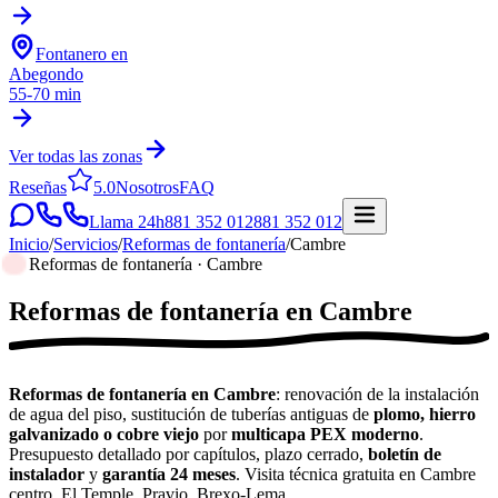
Fontanero en
Abegondo
55-70 min
Ver todas las zonas
Reseñas
5.0
Nosotros
FAQ
Llama 24h
881 352 012
881 352 012
Inicio
/
Servicios
/
Reformas de fontanería
/
Cambre
Reformas de fontanería · Cambre
Reformas de fontanería
en
Cambre
Reformas de fontanería en Cambre
: renovación de la instalación
de agua del piso, sustitución de tuberías antiguas de
plomo, hierro
galvanizado o cobre viejo
por
multicapa PEX moderno
.
Presupuesto detallado por capítulos, plazo cerrado,
boletín de
instalador
y
garantía 24 meses
. Visita técnica gratuita en Cambre
centro, El Temple, Pravio, Brexo-Lema.