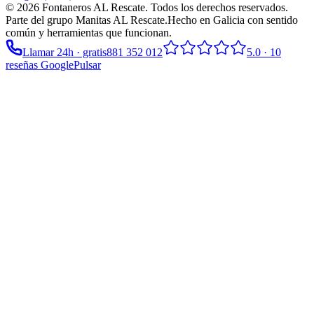
©
2026
Fontaneros AL Rescate
. Todos los derechos reservados.
Parte del grupo
Manitas AL Rescate
.
Hecho en Galicia con sentido
común y herramientas que funcionan.
Llamar 24h · gratis
881 352 012
5.0
·
10
reseñas Google
Pulsar