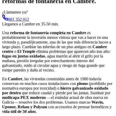
reformas de fontanería
en
Cambre
.
¿Llamamos ya?
881 352 012
Llegamos a
Cambre
en
35-50 min
.
Una
reforma de fontanería completa en Cambre
es
probablemente la inversión menos vistosa que vas a hacer en una
vivienda y, paradójicamente, una de las que más diferencia hacen a
largo plazo. Cambiar las tuberías de un piso antiguo en
Cambre
centro
o
El Temple
elimina problemas que aparecen año tras año:
fugas en juntas oxidadas
, agua marrón al abrir el grifo por la
mañana, presión irregular por estrechamiento interno del
galvanizado, ruido al circular agua y riesgo de fuga grande que
rompe paredes y daña al vecino.
En
Cambre
, las viviendas construidas antes de 1980 todavía
conservan en muchos casos instalaciones con
plomo
(prohibido por
normativa europea por toxicidad) o
hierro galvanizado oxidado
por dentro
que reduce caudal y pierde por las juntas. Sustituir por
multicapa PEX moderno
—el estándar actual de obra nueva en
Galicia— resuelve los dos problemas. Usamos marcas
Wavin,
Uponor, Rehau y Polysan
con accesorios de prensar herméticos y
vida útil de 50 años
.