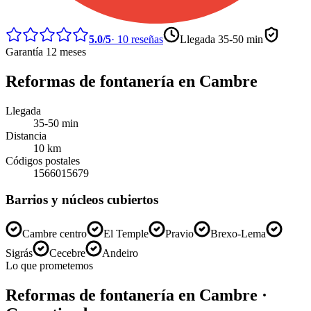
5.0
/5
·
10
reseñas
Llegada
35-50 min
Garantía 12 meses
Reformas de fontanería
en
Cambre
Llegada
35-50 min
Distancia
10
km
Códigos postales
15660
15679
Barrios y núcleos cubiertos
Cambre centro
El Temple
Pravio
Brexo-Lema
Sigrás
Cecebre
Andeiro
Lo que prometemos
Reformas de fontanería
en
Cambre
·