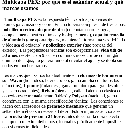
Multicapa PEX: por qué es el estándar actual y qué
marcas usamos
El
multicapa PEX
es la respuesta técnica a los problemas de
plomo, galvanizado y cobre. Es una tubería compuesta de tres capas:
polietileno reticulado por dentro
(en contacto con el agua,
completamente neutro química y biológicamente),
capa intermedia
de aluminio
(que aporta rigidez, mantiene la forma una vez doblada
y bloquea el oxígeno) y
polietileno exterior
(que protege del
exterior). Las propiedades técnicas son excepcionales:
vida útil de
50 años
, resistencia a 95°C en continuo, no se corroe con ningún
químico del agua, no genera ruido al circular el agua y se dobla sin
codos en muchos tramos.
Las marcas que usamos habitualmente en
reformas de fontanería
son
Wavin
(holandesa, líder europeo, gama amplia con todos los
diámetros),
Uponor
(finlandesa, gama premium para grandes obras
y sistemas radiantes),
Rehau
(alemana, calidad alemana clásica con
conexiones extremadamente fiables) y
Polysan
(nacional, gama
económica con la misma especificación técnica). Las conexiones se
hacen con accesorios de
prensado mecánico
que generan un
sellado hermético sin necesidad de soldadura ni juntas adicionales.
La
prueba de presión a 24 horas
antes de cerrar la obra detecta
cualquier conexión defectuosa, lo cual es prácticamente imposible
con sistemas tradicionales.