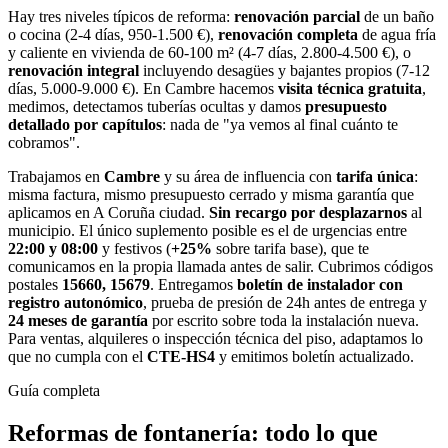
Hay tres niveles típicos de reforma:
renovación parcial
de un baño
o cocina (2-4 días, 950-1.500 €),
renovación completa
de agua fría
y caliente en vivienda de 60-100 m² (4-7 días, 2.800-4.500 €), o
renovación integral
incluyendo desagües y bajantes propios (7-12
días, 5.000-9.000 €). En Cambre hacemos
visita técnica gratuita
,
medimos, detectamos tuberías ocultas y damos
presupuesto
detallado por capítulos
: nada de "ya vemos al final cuánto te
cobramos".
Trabajamos en
Cambre
y su área de influencia con
tarifa única
:
misma factura, mismo presupuesto cerrado y misma garantía que
aplicamos en A Coruña ciudad.
Sin recargo por desplazarnos
al
municipio. El único suplemento posible es el de urgencias entre
22:00 y 08:00
y festivos (
+25%
sobre tarifa base), que te
comunicamos en la propia llamada antes de salir. Cubrimos códigos
postales
15660, 15679
. Entregamos
boletín de instalador con
registro autonómico
, prueba de presión de 24h antes de entrega y
24 meses de garantía
por escrito sobre toda la instalación nueva.
Para ventas, alquileres o inspección técnica del piso, adaptamos lo
que no cumpla con el
CTE-HS4
y emitimos boletín actualizado.
Guía completa
Reformas de fontanería
: todo lo que