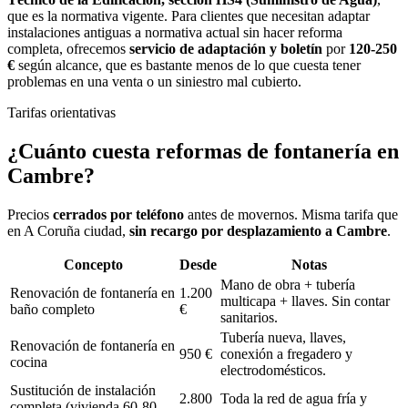
que es la normativa vigente. Para clientes que necesitan adaptar
instalaciones antiguas a normativa actual sin hacer reforma
completa, ofrecemos
servicio de adaptación y boletín
por
120-250
€
según alcance, que es bastante menos de lo que cuesta tener
problemas en una venta o un siniestro mal cubierto.
Tarifas orientativas
¿Cuánto cuesta
reformas de fontanería
en
Cambre
?
Precios
cerrados por teléfono
antes de movernos. Misma tarifa que
en A Coruña ciudad,
sin recargo por desplazamiento a
Cambre
.
Concepto
Desde
Notas
Mano de obra + tubería
Renovación de fontanería en
1.200
multicapa + llaves. Sin contar
baño completo
€
sanitarios.
Tubería nueva, llaves,
Renovación de fontanería en
950 €
conexión a fregadero y
cocina
electrodomésticos.
Sustitución de instalación
2.800
Toda la red de agua fría y
completa (vivienda 60-80