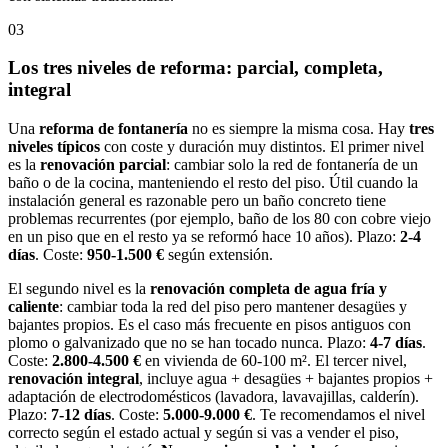
03
Los tres niveles de reforma: parcial, completa,
integral
Una
reforma de fontanería
no es siempre la misma cosa. Hay
tres
niveles típicos
con coste y duración muy distintos. El primer nivel
es la
renovación parcial
: cambiar solo la red de fontanería de un
baño o de la cocina, manteniendo el resto del piso. Útil cuando la
instalación general es razonable pero un baño concreto tiene
problemas recurrentes (por ejemplo, baño de los 80 con cobre viejo
en un piso que en el resto ya se reformó hace 10 años). Plazo:
2-4
días
. Coste:
950-1.500 €
según extensión.
El segundo nivel es la
renovación completa de agua fría y
caliente
: cambiar toda la red del piso pero mantener desagües y
bajantes propios. Es el caso más frecuente en pisos antiguos con
plomo o galvanizado que no se han tocado nunca. Plazo:
4-7 días
.
Coste:
2.800-4.500 €
en vivienda de 60-100 m². El tercer nivel,
renovación integral
, incluye agua + desagües + bajantes propios +
adaptación de electrodomésticos (lavadora, lavavajillas, calderín).
Plazo:
7-12 días
. Coste:
5.000-9.000 €
. Te recomendamos el nivel
correcto según el estado actual y según si vas a vender el piso,