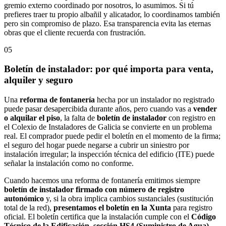
gremio externo coordinado por nosotros, lo asumimos. Si tú
prefieres traer tu propio albañil y alicatador, lo coordinamos también
pero sin compromiso de plazo. Esa transparencia evita las eternas
obras que el cliente recuerda con frustración.
05
Boletín de instalador: por qué importa para venta,
alquiler y seguro
Una
reforma de fontanería
hecha por un instalador no registrado
puede pasar desapercibida durante años, pero cuando vas a
vender
o alquilar el piso
, la falta de
boletín de instalador
con registro en
el Colexio de Instaladores de Galicia se convierte en un problema
real. El comprador puede pedir el boletín en el momento de la firma;
el seguro del hogar puede negarse a cubrir un siniestro por
instalación irregular; la inspección técnica del edificio (ITE) puede
señalar la instalación como no conforme.
Cuando hacemos una reforma de fontanería emitimos siempre
boletín de instalador firmado con número de registro
autonómico
y, si la obra implica cambios sustanciales (sustitución
total de la red),
presentamos el boletín en la Xunta
para registro
oficial. El boletín certifica que la instalación cumple con el
Código
Técnico de la Edificación, sección HS4 (Suministro de Agua)
,