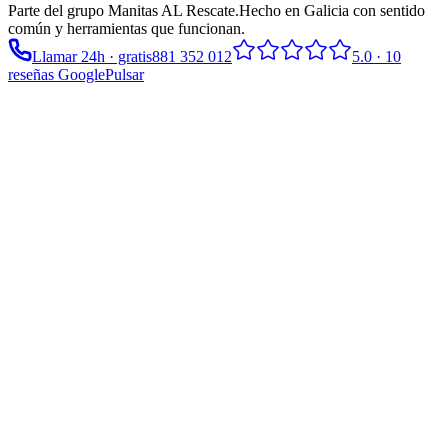
Parte del grupo
Manitas AL Rescate
.
Hecho en Galicia con sentido
común y herramientas que funcionan.
Llamar 24h · gratis
881 352 012
5.0
·
10
reseñas Google
Pulsar