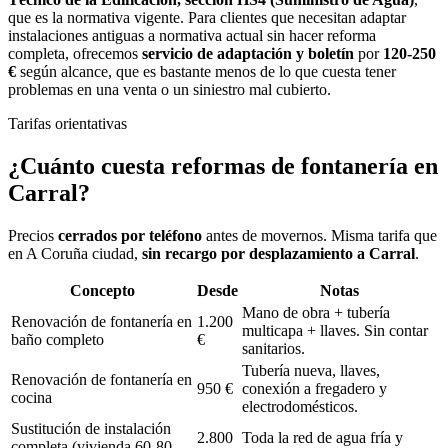
que es la normativa vigente. Para clientes que necesitan adaptar
instalaciones antiguas a normativa actual sin hacer reforma
completa, ofrecemos
servicio de adaptación y boletín
por
120-250
€
según alcance, que es bastante menos de lo que cuesta tener
problemas en una venta o un siniestro mal cubierto.
Tarifas orientativas
¿Cuánto cuesta
reformas de fontanería
en
Carral
?
Precios
cerrados por teléfono
antes de movernos. Misma tarifa que
en A Coruña ciudad,
sin recargo por desplazamiento a
Carral
.
Concepto
Desde
Notas
Mano de obra + tubería
Renovación de fontanería en
1.200
multicapa + llaves. Sin contar
baño completo
€
sanitarios.
Tubería nueva, llaves,
Renovación de fontanería en
950 €
conexión a fregadero y
cocina
electrodomésticos.
Sustitución de instalación
2.800
Toda la red de agua fría y
completa (vivienda 60-80