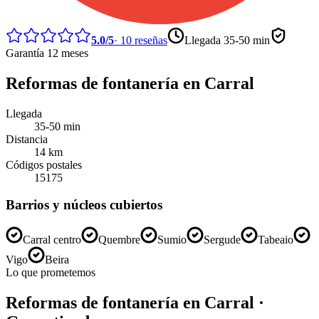
5.0
/5
·
10
reseñas
Llegada
35-50 min
Garantía 12 meses
Reformas de fontanería
en
Carral
Llegada
35-50 min
Distancia
14
km
Códigos postales
15175
Barrios y núcleos cubiertos
Carral centro
Quembre
Sumio
Sergude
Tabeaio
Vigo
Beira
Lo que prometemos
Reformas de fontanería
en
Carral
·