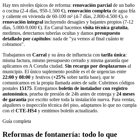
Hay tres niveles típicos de reforma:
renovación parcial
de un baño
o cocina (2-4 días, 950-1.500 €),
renovación completa
de agua fría
y caliente en vivienda de 60-100 m² (4-7 días, 2.800-4.500 €), o
renovación integral
incluyendo desagües y bajantes propios (7-12
días, 5.000-9.000 €). En Carral hacemos
visita técnica gratuita
,
medimos, detectamos tuberías ocultas y damos
presupuesto
detallado por capítulos
: nada de "ya vemos al final cuánto te
cobramos".
Trabajamos en
Carral
y su área de influencia con
tarifa única
:
misma factura, mismo presupuesto cerrado y misma garantía que
aplicamos en A Coruña ciudad.
Sin recargo por desplazarnos
al
municipio. El único suplemento posible es el de urgencias entre
22:00 y 08:00
y festivos (
+25%
sobre tarifa base), que te
comunicamos en la propia llamada antes de salir. Cubrimos códigos
postales
15175
. Entregamos
boletín de instalador con registro
autonómico
, prueba de presión de 24h antes de entrega y
24 meses
de garantía
por escrito sobre toda la instalación nueva. Para ventas,
alquileres o inspección técnica del piso, adaptamos lo que no cumpla
con el
CTE-HS4
y emitimos boletín actualizado.
Guía completa
Reformas de fontanería
: todo lo que