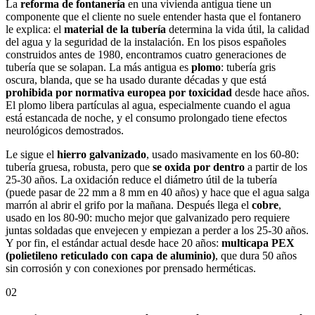
La
reforma de fontanería
en una vivienda antigua tiene un
componente que el cliente no suele entender hasta que el fontanero
le explica: el
material de la tubería
determina la vida útil, la calidad
del agua y la seguridad de la instalación. En los pisos españoles
construidos antes de 1980, encontramos cuatro generaciones de
tubería que se solapan. La más antigua es
plomo
: tubería gris
oscura, blanda, que se ha usado durante décadas y que está
prohibida por normativa europea por toxicidad
desde hace años.
El plomo libera partículas al agua, especialmente cuando el agua
está estancada de noche, y el consumo prolongado tiene efectos
neurológicos demostrados.
Le sigue el
hierro galvanizado
, usado masivamente en los 60-80:
tubería gruesa, robusta, pero que
se oxida por dentro
a partir de los
25-30 años. La oxidación reduce el diámetro útil de la tubería
(puede pasar de 22 mm a 8 mm en 40 años) y hace que el agua salga
marrón al abrir el grifo por la mañana. Después llega el
cobre
,
usado en los 80-90: mucho mejor que galvanizado pero requiere
juntas soldadas que envejecen y empiezan a perder a los 25-30 años.
Y por fin, el estándar actual desde hace 20 años:
multicapa PEX
(polietileno reticulado con capa de aluminio)
, que dura 50 años
sin corrosión y con conexiones por prensado herméticas.
02