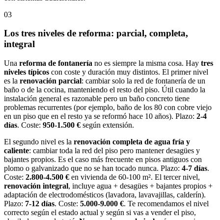
03
Los tres niveles de reforma: parcial, completa,
integral
Una
reforma de fontanería
no es siempre la misma cosa. Hay
tres
niveles típicos
con coste y duración muy distintos. El primer nivel
es la
renovación parcial
: cambiar solo la red de fontanería de un
baño o de la cocina, manteniendo el resto del piso. Útil cuando la
instalación general es razonable pero un baño concreto tiene
problemas recurrentes (por ejemplo, baño de los 80 con cobre viejo
en un piso que en el resto ya se reformó hace 10 años). Plazo:
2-4
días
. Coste:
950-1.500 €
según extensión.
El segundo nivel es la
renovación completa de agua fría y
caliente
: cambiar toda la red del piso pero mantener desagües y
bajantes propios. Es el caso más frecuente en pisos antiguos con
plomo o galvanizado que no se han tocado nunca. Plazo:
4-7 días
.
Coste:
2.800-4.500 €
en vivienda de 60-100 m². El tercer nivel,
renovación integral
, incluye agua + desagües + bajantes propios +
adaptación de electrodomésticos (lavadora, lavavajillas, calderín).
Plazo:
7-12 días
. Coste:
5.000-9.000 €
. Te recomendamos el nivel
correcto según el estado actual y según si vas a vender el piso,