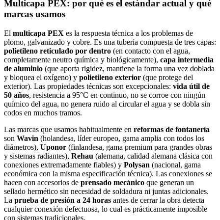
Multicapa PEX: por qué es el estándar actual y qué
marcas usamos
El
multicapa PEX
es la respuesta técnica a los problemas de
plomo, galvanizado y cobre. Es una tubería compuesta de tres capas:
polietileno reticulado por dentro
(en contacto con el agua,
completamente neutro química y biológicamente),
capa intermedia
de aluminio
(que aporta rigidez, mantiene la forma una vez doblada
y bloquea el oxígeno) y
polietileno exterior
(que protege del
exterior). Las propiedades técnicas son excepcionales:
vida útil de
50 años
, resistencia a 95°C en continuo, no se corroe con ningún
químico del agua, no genera ruido al circular el agua y se dobla sin
codos en muchos tramos.
Las marcas que usamos habitualmente en
reformas de fontanería
son
Wavin
(holandesa, líder europeo, gama amplia con todos los
diámetros),
Uponor
(finlandesa, gama premium para grandes obras
y sistemas radiantes),
Rehau
(alemana, calidad alemana clásica con
conexiones extremadamente fiables) y
Polysan
(nacional, gama
económica con la misma especificación técnica). Las conexiones se
hacen con accesorios de
prensado mecánico
que generan un
sellado hermético sin necesidad de soldadura ni juntas adicionales.
La
prueba de presión a 24 horas
antes de cerrar la obra detecta
cualquier conexión defectuosa, lo cual es prácticamente imposible
con sistemas tradicionales.