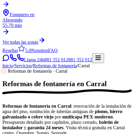
Fontanero en
Abegondo
55-70 min
Ver todas las zonas
Reseñas
5.0
Nosotros
FAQ
Llama 24h
881 352 012
881 352 012
Inicio
/
Servicios
/
Reformas de fontanería
/
Carral
Reformas de fontanería · Carral
Reformas de fontanería
en
Carral
Reformas de fontanería en Carral
: renovación de la instalación de
agua del piso, sustitución de tuberías antiguas de
plomo, hierro
galvanizado o cobre viejo
por
multicapa PEX moderno
.
Presupuesto detallado por capítulos, plazo cerrado,
boletín de
instalador
y
garantía 24 meses
. Visita técnica gratuita en Carral
centro, Quembre, Sumio, Sergude.