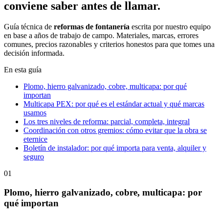
conviene saber antes de llamar.
Guía técnica de
reformas de fontanería
escrita por nuestro equipo
en base a años de trabajo de campo. Materiales, marcas, errores
comunes, precios razonables y criterios honestos para que tomes una
decisión informada.
En esta guía
Plomo, hierro galvanizado, cobre, multicapa: por qué
importan
Multicapa PEX: por qué es el estándar actual y qué marcas
usamos
Los tres niveles de reforma: parcial, completa, integral
Coordinación con otros gremios: cómo evitar que la obra se
eternice
Boletín de instalador: por qué importa para venta, alquiler y
seguro
01
Plomo, hierro galvanizado, cobre, multicapa: por
qué importan