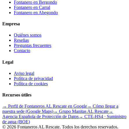
Fontanero en
Bergondo
Fontanero en
Carral
Fontanero en
Abegondo
Empresa
Quiénes somos
Reseñas
Preguntas frecuentes
Contacto
Legal
Aviso legal
Política de privacidad
Política de cookies
Recursos útiles
→ Perfil de Fontaneros AL Rescate en Google
→ Cómo llegar a
nuestra sede (Google Maps)
→ Grupo
Manitas AL Rescate
→
Agencia Española de Protección de Datos
→ CTE-HS4 · Suministro
de agua (BOE)
©
2026
Fontaneros AL Rescate
. Todos los derechos reservados.