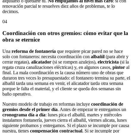
alquilarlo o quedarte tú.
No empujamos al nivel más caro
: si con
renovación parcial te resuelves diez años de problemas, te lo
decimos.
04
Coordinación con otros gremios: cómo evitar que la
obra se eternice
Una
reforma de fontanería
que requiere picar pared no se hace
solo con fontaneros: necesita coordinación con
albañil
(para abrir y
cerrar regatas),
alicatador
(si se rompen azulejos),
electricista
(si la
regata cruza canalizaciones eléctricas) y, en algunos casos,
pintor
al
final. La mala coordinación es la causa número uno de obras que
duraron tres veces lo presupuestado: el fontanero termina su parte, el
albañil tarda una semana en venir, el alicatador tarda otra semana
porque le falta el material, y el cliente se queda dos semanas sin
baño operativo.
Nuestro modelo de trabajo en reformas incluye
coordinación de
gremios desde el primer día
. Antes de empezar te entregamos un
cronograma día a día
: lunes pica el albañil, martes y miércoles
instalamos fontanería, jueves cierra el albañil, viernes alicata, lunes
siguiente probamos y entregamos. Si el plazo se incumple por causa
nuestra, tienes
compensación contractual
. Si se incumple por