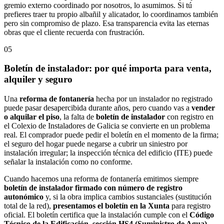
gremio externo coordinado por nosotros, lo asumimos. Si tú
prefieres traer tu propio albañil y alicatador, lo coordinamos también
pero sin compromiso de plazo. Esa transparencia evita las eternas
obras que el cliente recuerda con frustración.
05
Boletín de instalador: por qué importa para venta,
alquiler y seguro
Una
reforma de fontanería
hecha por un instalador no registrado
puede pasar desapercibida durante años, pero cuando vas a
vender
o alquilar el piso
, la falta de
boletín de instalador
con registro en
el Colexio de Instaladores de Galicia se convierte en un problema
real. El comprador puede pedir el boletín en el momento de la firma;
el seguro del hogar puede negarse a cubrir un siniestro por
instalación irregular; la inspección técnica del edificio (ITE) puede
señalar la instalación como no conforme.
Cuando hacemos una reforma de fontanería emitimos siempre
boletín de instalador firmado con número de registro
autonómico
y, si la obra implica cambios sustanciales (sustitución
total de la red),
presentamos el boletín en la Xunta
para registro
oficial. El boletín certifica que la instalación cumple con el
Código
Técnico de la Edificación, sección HS4 (Suministro de Agua)
,