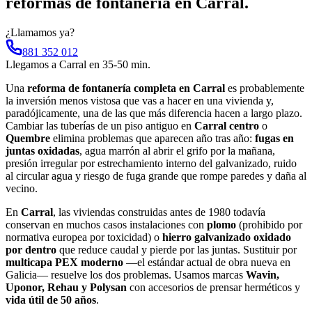
reformas de fontanería
en
Carral
.
¿Llamamos ya?
881 352 012
Llegamos a
Carral
en
35-50 min
.
Una
reforma de fontanería completa en Carral
es probablemente
la inversión menos vistosa que vas a hacer en una vivienda y,
paradójicamente, una de las que más diferencia hacen a largo plazo.
Cambiar las tuberías de un piso antiguo en
Carral centro
o
Quembre
elimina problemas que aparecen año tras año:
fugas en
juntas oxidadas
, agua marrón al abrir el grifo por la mañana,
presión irregular por estrechamiento interno del galvanizado, ruido
al circular agua y riesgo de fuga grande que rompe paredes y daña al
vecino.
En
Carral
, las viviendas construidas antes de 1980 todavía
conservan en muchos casos instalaciones con
plomo
(prohibido por
normativa europea por toxicidad) o
hierro galvanizado oxidado
por dentro
que reduce caudal y pierde por las juntas. Sustituir por
multicapa PEX moderno
—el estándar actual de obra nueva en
Galicia— resuelve los dos problemas. Usamos marcas
Wavin,
Uponor, Rehau y Polysan
con accesorios de prensar herméticos y
vida útil de 50 años
.