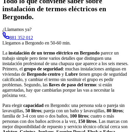
Todo lo que conviene saber sobre
instalación de termos eléctricos
en
Bergondo
.
¿Llamamos ya?
881 352 012
Llegamos a
Bergondo
en
50-60 min
.
La
instalación de un termo eléctrico en Bergondo
parece un
trabajo simple pero tiene varios detalles que distinguen una
instalación profesional de una chapuza que aparece a los seis meses.
Primero, el
grupo de seguridad
: muchas instalaciones antiguas en
viviendas de
Bergondo centro
y
Lubre
tienen grupo de seguridad
calcificado, y cambiar el termo sin sustituir el grupo es pedir
problemas. Segundo, las
llaves de paso del termo
: si están
agarrotadas, hay que cambiarlas porque las vas a necesitar la
próxima vez.
Para elegir
capacidad
en Bergondo: una persona sola o pareja sin
lavavajillas,
50 litros
; pareja con un baño y lavavajillas,
80 litros
;
familia de 3-4 con uno o dos baños,
100 litros
; cuatro o más
personas con dos baños activos a la vez,
150 litros
. Las marcas con
mejor disponibilidad de repuesto y servicio técnico oficial cerca son
Ariston, Cointra, Junkers, Saunier Duval, Fleck y Edesa
.