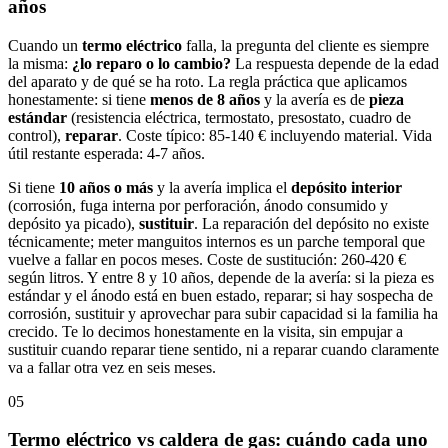
años
Cuando un
termo eléctrico
falla, la pregunta del cliente es siempre
la misma:
¿lo reparo o lo cambio?
La respuesta depende de la edad
del aparato y de qué se ha roto. La regla práctica que aplicamos
honestamente: si tiene
menos de 8 años
y la avería es de
pieza
estándar
(resistencia eléctrica, termostato, presostato, cuadro de
control),
reparar
. Coste típico: 85-140 € incluyendo material. Vida
útil restante esperada: 4-7 años.
Si tiene
10 años o más
y la avería implica el
depósito interior
(corrosión, fuga interna por perforación, ánodo consumido y
depósito ya picado),
sustituir
. La reparación del depósito no existe
técnicamente; meter manguitos internos es un parche temporal que
vuelve a fallar en pocos meses. Coste de sustitución: 260-420 €
según litros. Y entre 8 y 10 años, depende de la avería: si la pieza es
estándar y el ánodo está en buen estado, reparar; si hay sospecha de
corrosión, sustituir y aprovechar para subir capacidad si la familia ha
crecido. Te lo decimos honestamente en la visita, sin empujar a
sustituir cuando reparar tiene sentido, ni a reparar cuando claramente
va a fallar otra vez en seis meses.
05
Termo eléctrico vs caldera de gas: cuándo cada uno