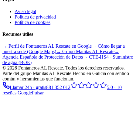
Aviso legal
Política de privacidad
Política de cookies
Recursos útiles
→ Perfil de Fontaneros AL Rescate en Google
→ Cómo llegar a
nuestra sede (Google Maps)
→ Grupo
Manitas AL Rescate
→
Agencia Española de Protección de Datos
→ CTE-HS4 · Suministro
de agua (BOE)
©
2026
Fontaneros AL Rescate
. Todos los derechos reservados.
Parte del grupo
Manitas AL Rescate
.
Hecho en Galicia con sentido
común y herramientas que funcionan.
Llamar 24h · gratis
881 352 012
5.0
·
10
reseñas Google
Pulsar