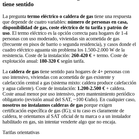
tiene sentido
La pregunta
termo eléctrico o caldera de gas
tiene una respuesta
que depende de cuatro variables:
número de personas en casa,
disponibilidad de gas, coste eléctrico de tu tarifa y patrón de
uso
. El termo eléctrico es la opción correcta para hogares de 1-4
personas con uso moderado, viviendas sin acometida de gas
(frecuente en pisos de barrio o segunda residencia), y casos donde el
cuadro eléctrico aguanta sin problema los 1.500-2.000 W de la
resistencia. Coste de la instalación:
260-420 €
+ termo. Coste de
explotación anual:
180-320 €
según tarifa.
La
caldera de gas
tiene sentido para hogares de 4+ personas con
uso intensivo, viviendas con acometida de gas existente y
calefacción central a gas (sistema mixto: caldera produce calefacción
y agua caliente). Coste de instalación:
1.200-2.500 €
+ caldera.
Coste anual menor por uso intensivo, pero mantenimiento periódico
obligatorio (revisión anual del SAT, ~100 €/año). En cualquier caso,
nosotros no instalamos calderas de gas
porque exigen
certificación específica de gas (IG); si tu caso es claramente de
caldera, te orientamos al SAT oficial de tu marca o a un instalador
habilitado en gas, sin intentar venderte algo que no encaja.
Tarifas orientativas