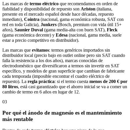
Las marcas de
termo eléctrico
que recomendamos en orden de
fiabilidad y disponibilidad de repuesto son
Ariston
(italiana,
presente en el mercado español desde hace décadas, repuesto
inmediato),
Cointra
(nacional, gama económica robusta, SAT con
red en toda Galicia),
Junkers
(Bosch, premium con vida útil 15+
años),
Saunier Duval
(gama media-alta con buen SAT),
Fleck
(gama económica decente) y
Edesa
(nacional, gama media, suele
estar a precio competitivo en distribuidor).
Las marcas que
evitamos
: termos genéricos importados sin
distribuidor local (precio bajo en outlet online pero sin SAT cuando
falla la resistencia a los dos años), marcas conocidas de
electrodoméstico que diversificaron a termos sin invertir en SAT
específico, y modelos de gran superficie que cambian de fabricante
cada temporada (imposible encontrar el cuadro eléctrico de
repuesto). La
regla práctica
: si el termo cuesta
menos de 200 € por
80 litros
, está casi garantizado que el ahorro inicial se va a comer un
cambio de termo en 6 años en lugar de 12.
03
Por qué el ánodo de magnesio es el mantenimiento
más rentable