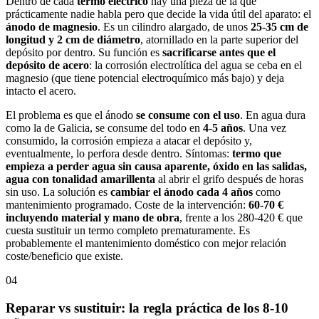
Dentro de cada
termo eléctrico
hay una pieza de la que
prácticamente nadie habla pero que decide la vida útil del aparato: el
ánodo de magnesio
. Es un cilindro alargado, de unos
25-35 cm de
longitud y 2 cm de diámetro
, atornillado en la parte superior del
depósito por dentro. Su función es
sacrificarse antes que el
depósito de acero
: la corrosión electrolítica del agua se ceba en el
magnesio (que tiene potencial electroquímico más bajo) y deja
intacto el acero.
El problema es que el ánodo
se consume con el uso
. En agua dura
como la de Galicia, se consume del todo en
4-5 años
. Una vez
consumido, la corrosión empieza a atacar el depósito y,
eventualmente, lo perfora desde dentro. Síntomas:
termo que
empieza a perder agua sin causa aparente, óxido en las salidas,
agua con tonalidad amarillenta
al abrir el grifo después de horas
sin uso. La solución es
cambiar el ánodo cada 4 años
como
mantenimiento programado. Coste de la intervención:
60-70 €
incluyendo material y mano de obra
, frente a los 280-420 € que
cuesta sustituir un termo completo prematuramente. Es
probablemente el mantenimiento doméstico con mejor relación
coste/beneficio que existe.
04
Reparar vs sustituir: la regla práctica de los 8-10