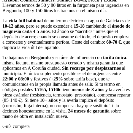
Llevamos termos de 50 y 80 litros en la furgoneta para urgencias en
Bergondo; 100 y 150 litros los traemos en el mismo día.
La
vida útil habitual
de un termo eléctrico en agua de Galicia es de
10-12 años
, pero se puede extender a
15-18
cambiando el
ánodo de
magnesio cada 4-5 años
. El ánodo se "sacrifica" antes que el
depósito de acero; cuando se consume del todo, el depósito empieza
a corroerse y eventualmente perfora. Coste del cambio:
60-70 €
, que
duplica la vida útil del aparato.
Trabajamos en
Bergondo
y su área de influencia con
tarifa única
:
misma factura, mismo presupuesto cerrado y misma garantía que
aplicamos en A Coruña ciudad.
Sin recargo por desplazarnos
al
municipio. El único suplemento posible es el de urgencias entre
22:00 y 08:00
y festivos (
+25%
sobre tarifa base), que te
comunicamos en la propia llamada antes de salir. Si tu termo en
códigos postales
15165, 15166
tiene
menos de 8 años
y la avería es
pieza estándar (resistencia, termostato, presostato), compensa reparar
(85-140 €). Si tiene
10+ años
y la avería implica el depósito
(corrosión, fuga interna), no compensa: hay que sustituir. Te lo
decimos honestamente en la visita.
24 meses de garantía
sobre
mano de obra en instalación nueva.
Guía completa