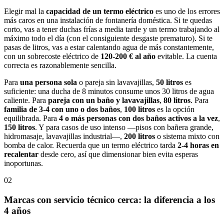
Elegir mal la
capacidad de un termo eléctrico
es uno de los errores
más caros en una instalación de fontanería doméstica. Si te quedas
corto, vas a tener duchas frías a media tarde y un termo trabajando al
máximo todo el día (con el consiguiente desgaste prematuro). Si te
pasas de litros, vas a estar calentando agua de más constantemente,
con un sobrecoste eléctrico de
120-200 € al año
evitable. La cuenta
correcta es razonablemente sencilla.
Para
una persona sola
o pareja sin lavavajillas,
50 litros
es
suficiente: una ducha de 8 minutos consume unos 30 litros de agua
caliente. Para
pareja con un baño y lavavajillas
,
80 litros
. Para
familia de 3-4 con uno o dos baños
,
100 litros
es la opción
equilibrada. Para
4 o más personas con dos baños activos a la vez
,
150 litros
. Y para casos de uso intenso —pisos con bañera grande,
hidromasaje, lavavajillas industrial—,
200 litros
o sistema mixto con
bomba de calor. Recuerda que un termo eléctrico tarda
2-4 horas en
recalentar
desde cero, así que dimensionar bien evita esperas
inoportunas.
02
Marcas con servicio técnico cerca: la diferencia a los
4 años