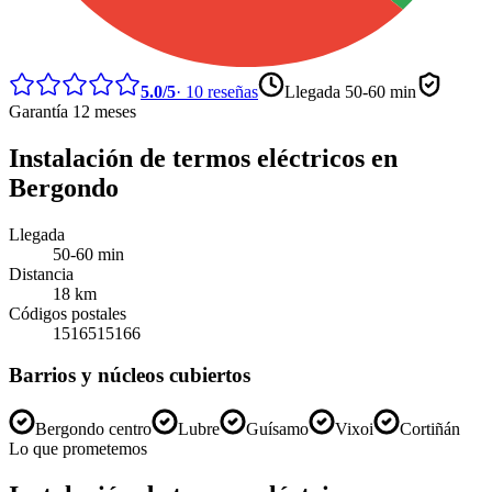
5.0
/5
·
10
reseñas
Llegada
50-60 min
Garantía 12 meses
Instalación de termos eléctricos
en
Bergondo
Llegada
50-60 min
Distancia
18
km
Códigos postales
15165
15166
Barrios y núcleos cubiertos
Bergondo centro
Lubre
Guísamo
Vixoi
Cortiñán
Lo que prometemos