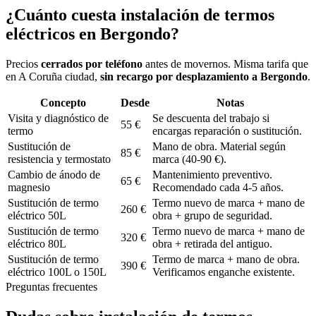
¿Cuánto cuesta
instalación de termos
eléctricos
en
Bergondo
?
Precios
cerrados por teléfono
antes de movernos. Misma tarifa que
en A Coruña ciudad,
sin recargo por desplazamiento a
Bergondo
.
Concepto
Desde
Notas
Visita y diagnóstico de
Se descuenta del trabajo si
55 €
termo
encargas reparación o sustitución.
Sustitución de
Mano de obra. Material según
85 €
resistencia y termostato
marca (40-90 €).
Cambio de ánodo de
Mantenimiento preventivo.
65 €
magnesio
Recomendado cada 4-5 años.
Sustitución de termo
Termo nuevo de marca + mano de
260 €
eléctrico 50L
obra + grupo de seguridad.
Sustitución de termo
Termo nuevo de marca + mano de
320 €
eléctrico 80L
obra + retirada del antiguo.
Sustitución de termo
Termo de marca + mano de obra.
390 €
eléctrico 100L o 150L
Verificamos enganche existente.
Preguntas frecuentes