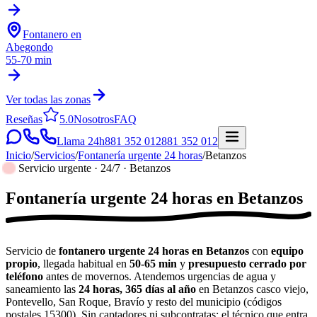
Fontanero en
Abegondo
55-70 min
Ver todas las zonas
Reseñas
5.0
Nosotros
FAQ
Llama 24h
881 352 012
881 352 012
Inicio
/
Servicios
/
Fontanería urgente 24 horas
/
Betanzos
Servicio urgente · 24/7 · Betanzos
Fontanería urgente 24 horas
en
Betanzos
Servicio de
fontanero urgente 24 horas en Betanzos
con
equipo
propio
, llegada habitual en
50-65 min
y
presupuesto cerrado por
teléfono
antes de movernos. Atendemos urgencias de agua y
saneamiento las
24 horas, 365 días al año
en Betanzos casco viejo,
Pontevello, San Roque, Bravío y resto del municipio (códigos
postales 15300). Sin captadores ni subcontratas: el técnico que entra