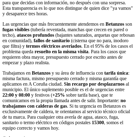
para que decidas con información, no después con una sorpresa.
Esta transparencia es lo que nos distingue de quien dice "ya vamos"
y desaparece tres horas.
Las urgencias que más frecuentemente atendemos en
Betanzos
son
fugas visibles
(tubería reventada, manchas que crecen en pared o
techo),
atascos profundos
(bajantes saturados, arquetas que rebosan
en comunidad),
fallos de sanitario
(cisterna que no para, inodoro
que filtra) y
termos eléctricos averiados
. En el 95% de los casos el
problema queda
resuelto en la misma visita
. Para los casos que
requieren obra mayor, presupuesto cerrado por escrito antes de
empezar y plazo realista.
Trabajamos en
Betanzos
y su área de influencia con
tarifa única
:
misma factura, mismo presupuesto cerrado y misma garantía que
aplicamos en A Coruña ciudad.
Sin recargo por desplazarnos
al
municipio. El único suplemento posible es el de urgencias entre
22:00 y 08:00
y festivos (
+25%
sobre tarifa base), que te
comunicamos en la propia llamada antes de salir. Importante:
no
trabajamos con calderas de gas
. Si tu urgencia en Betanzos es
exclusivamente de caldera, te orientamos al servicio técnico oficial
de tu marca. Para cualquier otra avería de agua, atasco, fuga,
sanitario o termo eléctrico en códigos postales
15300
, somos el
equipo correcto y vamos hoy.