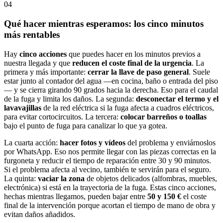
04
Qué hacer mientras esperamos: los cinco minutos
más rentables
Hay
cinco acciones
que puedes hacer en los minutos previos a
nuestra llegada y que
reducen el coste final de la urgencia
. La
primera y más importante:
cerrar la llave de paso general
. Suele
estar junto al contador del agua —en cocina, baño o entrada del piso
— y se cierra girando 90 grados hacia la derecha. Eso para el caudal
de la fuga y limita los daños. La segunda:
desconectar el termo y el
lavavajillas
de la red eléctrica si la fuga afecta a cuadros eléctricos,
para evitar cortocircuitos. La tercera:
colocar barreños o toallas
bajo el punto de fuga para canalizar lo que ya gotea.
La cuarta acción:
hacer fotos y vídeos
del problema y enviárnoslos
por WhatsApp. Eso nos permite llegar con las piezas correctas en la
furgoneta y reducir el tiempo de reparación entre 30 y 90 minutos.
Si el problema afecta al vecino, también te servirán para el seguro.
La quinta:
vaciar la zona
de objetos delicados (alfombras, muebles,
electrónica) si está en la trayectoria de la fuga. Estas cinco acciones,
hechas mientras llegamos, pueden bajar entre
50 y 150 €
el coste
final de la intervención porque acortan el tiempo de mano de obra y
evitan daños añadidos.