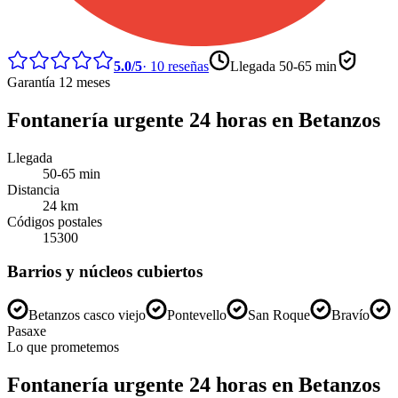
5.0
/5
·
10
reseñas
Llegada
50-65 min
Garantía 12 meses
Fontanería urgente 24 horas
en
Betanzos
Llegada
50-65 min
Distancia
24
km
Códigos postales
15300
Barrios y núcleos cubiertos
Betanzos casco viejo
Pontevello
San Roque
Bravío
Pasaxe
Lo que prometemos
Fontanería urgente 24 horas
en
Betanzos