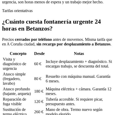
urgencia, son horas menos de espera y un trabajo mejor hecho.
Tarifas orientativas
¿Cuánto cuesta
fontanería urgente 24
horas
en
Betanzos
?
Precios
cerrados por teléfono
antes de movernos. Misma tarifa que
en A Coruña ciudad,
sin recargo por desplazamiento a
Betanzos
.
Concepto
Desde
Notas
Visita y
Incluye desplazamiento + diagnóstico. Si
diagnóstico de
60 €
encargas trabajo, se descuenta del total.
urgencia
Atasco simple
Resuelto con máquina manual. Garantía
(fregadero,
80 €
6 meses.
lavabo)
Atasco profundo
Máquina eléctrica + cámara. Garantía 12
180 €
(bajante, arqueta)
meses.
Reparación de
Tubería accesible. Si requiere picar,
120 €
fuga visible
presupuesto antes.
Sustitución de
Mano de obra. Termo nuevo según
260 €
termo eléctrico
modelo elegido.