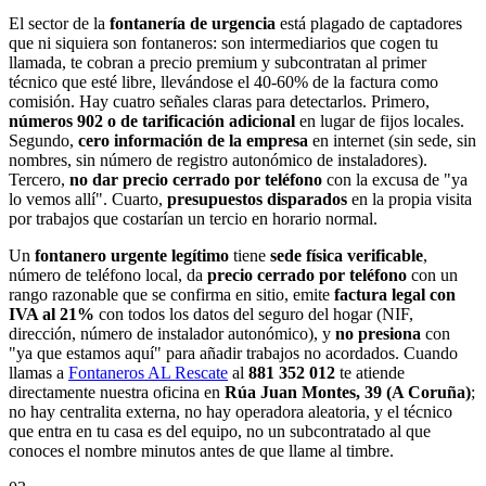
El sector de la
fontanería de urgencia
está plagado de captadores
que ni siquiera son fontaneros: son intermediarios que cogen tu
llamada, te cobran a precio premium y subcontratan al primer
técnico que esté libre, llevándose el 40-60% de la factura como
comisión. Hay cuatro señales claras para detectarlos. Primero,
números 902 o de tarificación adicional
en lugar de fijos locales.
Segundo,
cero información de la empresa
en internet (sin sede, sin
nombres, sin número de registro autonómico de instaladores).
Tercero,
no dar precio cerrado por teléfono
con la excusa de "ya
lo vemos allí". Cuarto,
presupuestos disparados
en la propia visita
por trabajos que costarían un tercio en horario normal.
Un
fontanero urgente legítimo
tiene
sede física verificable
,
número de teléfono local, da
precio cerrado por teléfono
con un
rango razonable que se confirma en sitio, emite
factura legal con
IVA al 21%
con todos los datos del seguro del hogar (NIF,
dirección, número de instalador autonómico), y
no presiona
con
"ya que estamos aquí" para añadir trabajos no acordados. Cuando
llamas a
Fontaneros AL Rescate
al
881 352 012
te atiende
directamente nuestra oficina en
Rúa Juan Montes, 39 (A Coruña)
;
no hay centralita externa, no hay operadora aleatoria, y el técnico
que entra en tu casa es del equipo, no un subcontratado al que
conoces el nombre minutos antes de que llame al timbre.