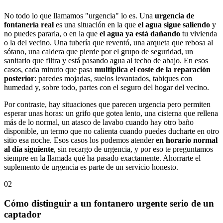
No todo lo que llamamos "urgencia" lo es. Una
urgencia de
fontanería real
es una situación en la que
el agua sigue saliendo
y
no puedes pararla, o en la que
el agua ya está dañando
tu vivienda
o la del vecino. Una tubería que reventó, una arqueta que rebosa al
sótano, una caldera que pierde por el grupo de seguridad, un
sanitario que filtra y está pasando agua al techo de abajo. En esos
casos, cada minuto que pasa
multiplica el coste de la reparación
posterior
: paredes mojadas, suelos levantados, tabiques con
humedad y, sobre todo, partes con el seguro del hogar del vecino.
Por contraste, hay situaciones que parecen urgencia pero permiten
esperar unas horas: un grifo que gotea lento, una cisterna que rellena
más de lo normal, un atasco de lavabo cuando hay otro baño
disponible, un termo que no calienta cuando puedes ducharte en otro
sitio esa noche. Esos casos los podemos atender
en horario normal
al día siguiente
, sin recargo de urgencia, y por eso te preguntamos
siempre en la llamada qué ha pasado exactamente. Ahorrarte el
suplemento de urgencia es parte de un servicio honesto.
02
Cómo distinguir a un fontanero urgente serio de un
captador