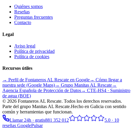
Quiénes somos
Reseñas
Preguntas frecuentes
Contacto
Legal
Aviso legal
Política de privacidad
Política de cookies
Recursos útiles
→ Perfil de Fontaneros AL Rescate en Google
→ Cómo llegar a
nuestra sede (Google Maps)
→ Grupo
Manitas AL Rescate
→
Agencia Española de Protección de Datos
→ CTE-HS4 · Suministro
de agua (BOE)
©
2026
Fontaneros AL Rescate
. Todos los derechos reservados.
Parte del grupo
Manitas AL Rescate
.
Hecho en Galicia con sentido
común y herramientas que funcionan.
Llamar 24h · gratis
881 352 012
5.0
·
10
reseñas Google
Pulsar