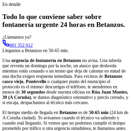
En detalle
Todo lo que conviene saber sobre
fontanería urgente 24 horas
en
Betanzos
.
¿Llamamos ya?
881 352 012
Llegamos a
Betanzos
en
50-65 min
.
Una
urgencia de fontanería en Betanzos
no avisa. Una tubería
que reventa un domingo por la noche, un atasco que desborda
mientras estás cenando o un termo que deja de calentar en mitad de
una ducha exigen respuesta inmediata. Para vecinos de
Betanzos
casco viejo
,
Pontevello
o cualquier punto del municipio el
protocolo es el mismo: descuelgas el teléfono, te atendemos en
menos de
30 segundos
desde nuestra oficina en
Rúa Juan Montes,
39 (A Coruña)
, te damos diagnóstico orientativo y precio cerrado, y
si encaja, despachamos al técnico más cercano.
El tiempo medio de llegada en
Betanzos
es de
50-65 min
(24 km de
A Coruña ciudad). Te avisamos cuando el técnico va saliendo y
cuando está llegando. Si vemos que no podemos cumplir el tiempo
prometido por tráfico u otra urgencia simultánea, te llamamos antes