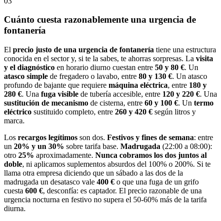
03
Cuánto cuesta razonablemente una urgencia de
fontanería
El
precio justo de una urgencia de fontanería
tiene una estructura
conocida en el sector y, si te la sabes, te ahorras sorpresas. La
visita
y el diagnóstico
en horario diurno cuestan entre
50 y 80 €
. Un
atasco simple
de fregadero o lavabo, entre
80 y 130 €
. Un atasco
profundo de bajante que requiere
máquina eléctrica
, entre
180 y
280 €
. Una
fuga visible
de tubería accesible, entre
120 y 220 €
. Una
sustitución de mecanismo
de cisterna, entre
60 y 100 €
. Un
termo
eléctrico
sustituido completo, entre
260 y 420 €
según litros y
marca.
Los
recargos legítimos
son dos.
Festivos y fines de semana
: entre
un
20% y un 30%
sobre tarifa base.
Madrugada
(22:00 a 08:00):
otro
25%
aproximadamente.
Nunca cobramos los dos juntos al
doble
, ni aplicamos suplementos absurdos del 100% o 200%. Si te
llama otra empresa diciendo que un sábado a las dos de la
madrugada un desatasco vale
400 €
o que una fuga de un grifo
cuesta
600 €
, desconfía: es captador. El precio razonable de una
urgencia nocturna en festivo no supera el 50-60% más de la tarifa
diurna.